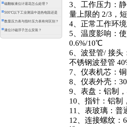
3、工作压力：静
磁翻板液位计退花怎么处理？
量上限的 2/3
500℃以下工业测温中选热电阻还是
双金属温度计？
数显压力表与指针压力表有何区别？
4、正常工作环境温
液位计磁浮子怎么安装？
5、温度影响：使
0.6%/10℃
6、波登管/ 接
不锈钢波登管 4
7、仪表机芯：铜
8、仪表外壳：30
9、表盘：铝制
10、指针：铝制
11、表玻璃：普
12、连接螺纹：60 