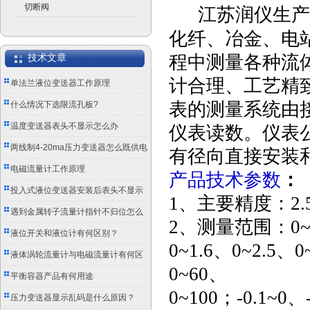
切断阀
江苏润仪生产的
化纤、冶金、电
程中测量各种流
技术文章
计合理、工艺精
单法兰液位变送器工作原理
表的测量系统由
什么情况下选限流孔板?
温度变送器表头不显示怎么办
仪表读数。仪表公
两线制4-20ma压力变送器怎么既供电
有径向直接安装
又传信号？
电磁流量计工作原理
产品技术参数
：
投入式液位变送器安装后表头不显示
1、主要精度：2.5%
怎么办？
遇到金属转子流量计指针不归位怎么
2、测量范围：0~0.1
办？
液位开关和液位计有何区别？
0~1.6、0~2.5、
液体涡轮流量计与电磁流量计有何区
0~60、
别？
平衡容器产品有何用途
0~100；-0.1~0、-
压力变送器显示乱码是什么原因？