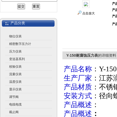
产
产
江苏润仪仪表有限公司
点击放大
产
产品分类
产
物位仪表
精密数字压力计
压力仪表
Y-150耐腐蚀压力表
的详细资料
变送器系列
校验仪表
产品名称
：Y-150
流量仪表
生产厂家
：江苏
温度仪表
产品材质
：不锈钢
显示仪表
安装方式
：径向螺
调节阀
产品概述
：
电线电缆
产品概述
：
截止阀