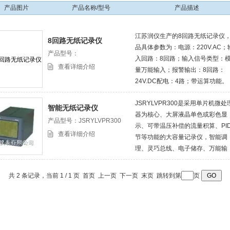
产品图片
产品名称/型号
产品描述
江苏润仪生产的8回路无纸记录仪
8回路无纸记录仪
品具体参数为：电源：220V.AC；
产品型号：
入回路：8回路；输入信号类型：
查看详细介绍
量万能输入；报警输出：8回路：
24V.DC配电：4路；带运算功能。
JSRYLVPR300是采用单片机微处
智能无纸记录仪
器为核心、大屏液晶单色或彩色显
产品型号：JSRYLVPR300
示、可带温压补偿的流量积算、PI
查看详细介绍
节等功能的大容量记录仪，智能调
理、灵巧总线、电子储存、万能输
入，适应现场信号的复杂性、在线
校正、自诊断和0.2%FS精度。具
共 2 条记录，当前 1 / 1 页 首页 上一页 下一页 末页 跳转到第
页
性能、高可靠性、维护量低、无易
品等特点。作为普通有纸记录仪的
新换代产品，它被广泛用于化工、
力、钢铁、轻工、建材、环保、生
化、制药、食品、包装等行业。