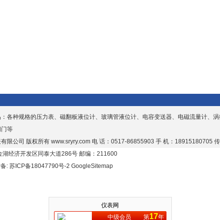
品：各种规格的压力表、磁翻板液位计、玻璃管液位计、电容变送器、电磁流量计、涡
阀门等
有限公司 版权所有
www.sryry.com
电 话：0517-86855903 手 机：18915180705 传
湖经济开发区同泰大道286号 邮编：211600
P备:
苏ICP备18047790号-2
GoogleSitemap
仪表网
17
中级会员
第
年