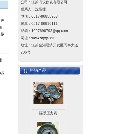
公司：江苏润仪仪表有限公司
联系人：沈经理
电话：0517-86855903
，产
双金属温度计WSS-
传真：0517-86916111
输
481
邮箱：1097698793@qq.com
模拟
网址：
www.sryry.com
地址：江苏金湖经济开发区同泰大道
286号
理
侧装远传磁翻板液位
热销产品
计
D调
自
有高
耗
隔膜压力表
更
电