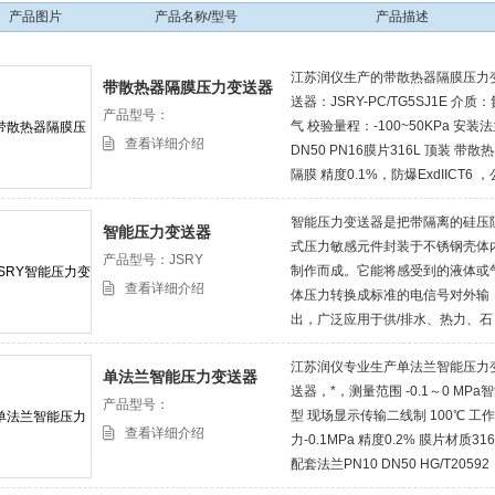
产品图片
产品名称/型号
产品描述
江苏润仪生产的带散热器隔膜压力
带散热器隔膜压力变送器
送器：JSRY-PC/TG5SJ1E 介质：
产品型号：
气 校验量程：-100~50KPa 安装
查看详细介绍
DN50 PN16膜片316L 顶装 带散
隔膜 精度0.1%，防爆ExdIICT6 ，
司还生产双法兰差压变送器、单法
智能压力变送器是把带隔离的硅压
差压变送器、液位变送器等。
智能压力变送器
式压力敏感元件封装于不锈钢壳体
产品型号：JSRY
制作而成。它能将感受到的液体或
查看详细介绍
体压力转换成标准的电信号对外输
出，广泛应用于供/排水、热力、石
油、化工、冶金等工业过程现场测
江苏润仪专业生产单法兰智能压力
和控制。
单法兰智能压力变送器
送器，*，测量范围 -0.1～0 MPa
产品型号：
型 现场显示传输二线制 100℃ 工
查看详细介绍
力-0.1MPa 精度0.2% 膜片材质316
配套法兰PN10 DN50 HG/T20592
WN RF