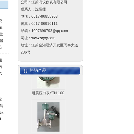
侧装远传磁翻板液位
公司：江苏润仪仪表有限公司
计
联系人：沈经理
电话：0517-86855903
变
传真：0517-86916111
氮
邮箱：1097698793@qq.com
法兰
网址：
www.sryry.com
热器
隔膜压力表
地址：江苏金湖经济开发区同泰大道
公
286号
兰
阻
内
热销产品
气
耐震压力表YTN-100
量
变
智能
作压
L
分体式涡街流量计