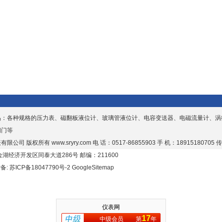
品：各种规格的压力表、磁翻板液位计、玻璃管液位计、电容变送器、电磁流量计、涡
阀门等
有限公司 版权所有
www.sryry.com
电 话：0517-86855903 手 机：18915180705 传
湖经济开发区同泰大道286号 邮编：211600
P备:
苏ICP备18047790号-2
GoogleSitemap
仪表网
17
中级会员
第
年