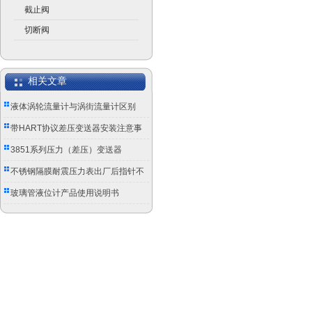
截止阀
切断阀
相关文章
液体涡轮流量计与涡街流量计区别
带HART协议差压变送器安装注意事
项
3851系列压力（差压）变送器
不锈钢隔膜耐震压力表出厂后指针不
归零怎么办？
玻璃管液位计产品使用说明书