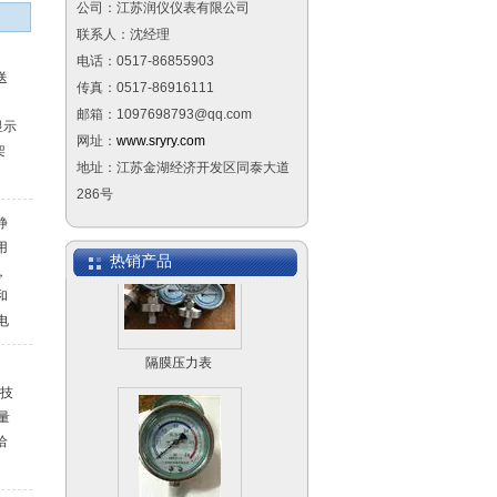
公司：江苏润仪仪表有限公司
双金属温度计WSS-
联系人：沈经理
481
电话：0517-86855903
送
传真：0517-86916111
邮箱：1097698793@qq.com
显示
网址：
www.sryry.com
架
地址：江苏金湖经济开发区同泰大道
侧装远传磁翻板液位
286号
计
静
用
热销产品
，
和
电
入
隔膜压力表
支
,技
量
洽