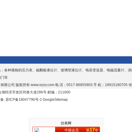
连续检测，可广泛应用于各种工业
程中的检测控制。
品：各种规格的压力表、磁翻板液位计、玻璃管液位计、电容变送器、电磁流量计、涡
阀门等
有限公司 版权所有
www.sryry.com
电 话：0517-86855903 手 机：18915180705 传
湖经济开发区同泰大道286号 邮编：211600
P备:
苏ICP备18047790号-2
GoogleSitemap
仪表网
17
中级会员
第
年