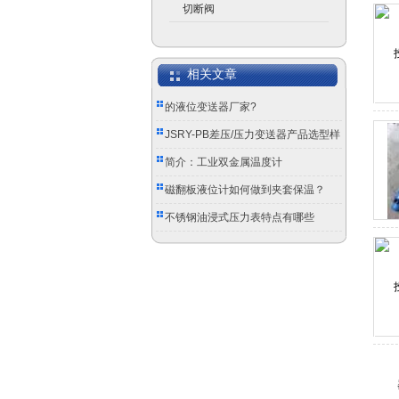
切断阀
相关文章
的液位变送器厂家?
JSRY-PB差压/压力变送器产品选型样
册
简介：工业双金属温度计
磁翻板液位计如何做到夹套保温？
不锈钢油浸式压力表特点有哪些