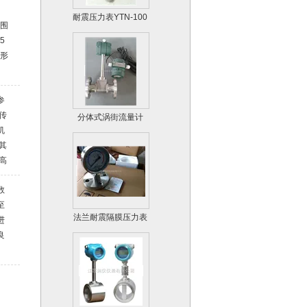
耐震压力表YTN-100
范围
5
外形
参
分体式涡街流量计
传
机
其
高
堵
数
料
至
的
法兰耐震隔膜压力表
进
过
良
料
的
管道卡装式涡街流量