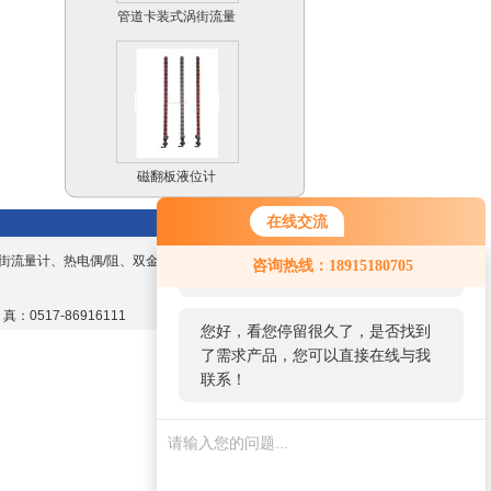
过
计
磁翻板液位计
在线交流
您好！欢迎前来咨询，很高兴为您
街流量计、热电偶/阻、双金属温度计、数显
咨询热线：18915180705
服务，请问您要咨询什么问题呢？
 真：0517-86916111
远传磁翻板液位计
您好，看您停留很久了，是否找到
（4-20mA）
了需求产品，您可以直接在线与我
联系！
防爆磁翻板液位计