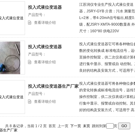
江苏润仪专业生产投入式液位变送
投入式液位变送器
器，JSRY-GYB 介质：污水 测量
产品型号：
L=2米，带4-20mA信号输出,精度0.
查看详细介绍
级，配JSRY-XMTA-9000数显表 
尺寸：160*80 供电220V
投入式液位变送器它可将各种物位
投入式液位变送器
数的变化转换成 标准电流信号，远
产品型号：
至操作控制室，供二次仪表或计算
查看详细介绍
进行集中显示、报警或自 动控制。
良好的结构及安装方式，可适用于 
温、高压、 强腐蚀、 易结晶、防
投入式液位变送器可将各种物位参
塞、防冷结以及 固体粉状、粒状物
投入式液位变送器生产厂家
的变化转换成标准电流信号，远传
等特殊条件下的液位，料 位或物位
产品型号：
操作控制室，供二次仪表或计算机
连续检测，可广泛应用于各种工业
查看详细介绍
行集中显示、报警或自动控制。其
程中的检测控制。
好的结构及安装方式，可适用于 高
温、高压、 强腐蚀、易结晶、防堵
塞、防冷结以及固体粉状、粒状物
共 8 条记录，当前 1 / 2 页 首页 上一页
下一页
末页
跳转到第
页
等特殊条件下的液位，料位或物位