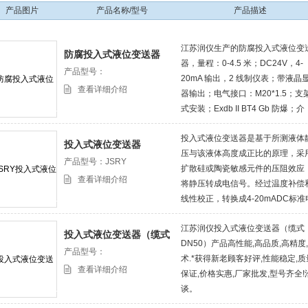
产品图片
产品名称/型号
产品描述
江苏润仪生产的防腐投入式液位变
防腐投入式液位变送器
器，量程：0-4.5 米；DC24V，4-
产品型号：
20mA 输出，2 线制仪表；带液晶
查看详细介绍
器输出；电气接口：M20*1.5；支
式安装；Exdb II BT4 Gb 防爆；介
质：生化曝气污水，有酸碱腐蚀。
投入式液位变送器是基于所测液体
投入式液位变送器
压与该液体高度成正比的原理，采
产品型号：JSRY
扩散硅或陶瓷敏感元件的压阻效应
查看详细介绍
将静压转成电信号。经过温度补偿
线性校正，转换成4-20mADC标准
流信号输出。 传感器部分可直接投
江苏润仪投入式液位变送器（缆式
到液体中，变送器部分可用法兰或
投入式液位变送器（缆式
DN50）产品高性能,高品质,高精度
架固定，安装使用极为方便。
DN50）
产品型号：
术.*获得新老顾客好评,性能稳定,质
查看详细介绍
保证,价格实惠,厂家批发,型号齐全!
谈。