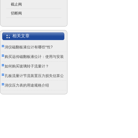
截止阀
切断阀
相关文章
润仪磁翻板液位计有哪些*性?
购买远传磁翻板液位计：使用与安装
调整要求？
如何购买玻璃转子流量计？
孔板流量计节流装置压力损失估算公
式
润仪压力表的用途规格介绍