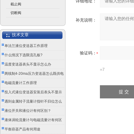
详细地址：
截止阀
切断阀
补充说明：
技术文章
单法兰液位变送器工作原理
验证码：
什么情况下选限流孔板?
温度变送器表头不显示怎么办
=7
两线制4-20ma压力变送器怎么既供电
又传信号？
电磁流量计工作原理
投入式液位变送器安装后表头不显示
怎么办？
遇到金属转子流量计指针不归位怎么
办？
液位开关和液位计有何区别？
液体涡轮流量计与电磁流量计有何区
别？
平衡容器产品有何用途