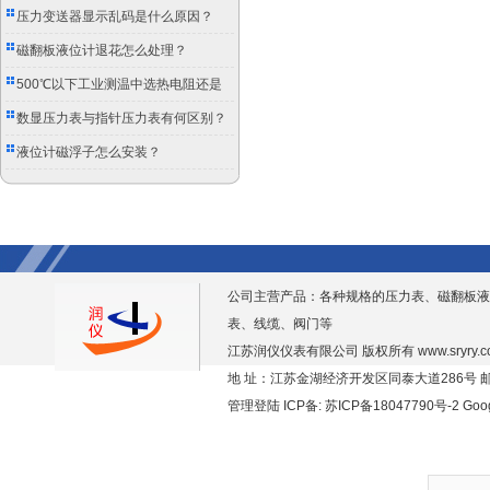
压力变送器显示乱码是什么原因？
磁翻板液位计退花怎么处理？
500℃以下工业测温中选热电阻还是
双金属温度计？
数显压力表与指针压力表有何区别？
液位计磁浮子怎么安装？
公司主营产品：各种规格的压力表、磁翻板液
表、线缆、阀门等
江苏润仪仪表有限公司 版权所有
www.sryry.
地 址：江苏金湖经济开发区同泰大道286号 邮编
管理登陆
ICP备:
苏ICP备18047790号-2
Goo