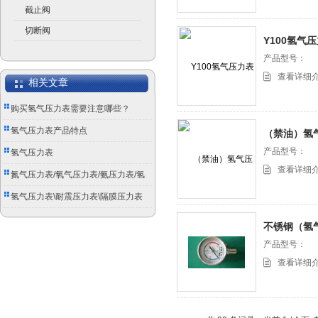
截止阀
切断阀
Y100氢气
产品型号：
查看详细
相关文章
购买氢气压力表需要注意哪些？
氢气压力表产品特点
（禁油）氢
产品型号：
氢气压力表
查看详细
氮气压力表/氧气压力表/氨压力表/氢
气压力表
氢气压力表\耐震压力表\隔膜压力表
\电接点压力表
不锈钢（氢
产品型号：
查看详细