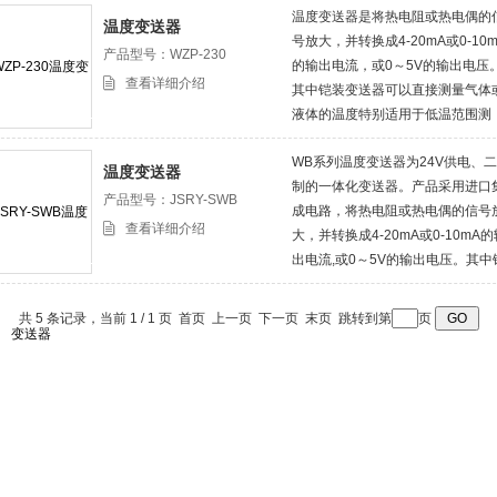
温度变送器是将热电阻或热电偶的
温度变送器
号放大，并转换成4-20mA或0-10m
产品型号：WZP-230
的输出电流，或0～5V的输出电压
查看详细介绍
其中铠装变送器可以直接测量气体
液体的温度特别适用于低温范围测
量，克服了冷凝水对测温所带来的
WB系列温度变送器为24V供电、
响。
温度变送器
制的一体化变送器。产品采用进口
产品型号：JSRY-SWB
成电路，将热电阻或热电偶的信号
查看详细介绍
大，并转换成4-20mA或0-10mA的
出电流,或0～5V的输出电压。其中
装变送器可以直接测量气体或液体
温度特别适用于低温范围测量，克
共 5 条记录，当前 1 / 1 页 首页 上一页 下一页 末页 跳转到第
页
了冷凝水对测温所带来的影响