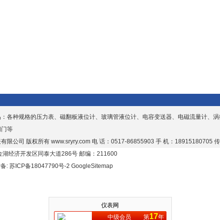
品：各种规格的压力表、磁翻板液位计、玻璃管液位计、电容变送器、电磁流量计、涡
阀门等
有限公司 版权所有
www.sryry.com
电 话：0517-86855903 手 机：18915180705 传
湖经济开发区同泰大道286号 邮编：211600
P备:
苏ICP备18047790号-2
GoogleSitemap
仪表网
17
中级会员
第
年