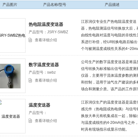
产品图片
产品名称/型号
产品描述
江苏润仪专业生产热电阻温度变送
热电阻温度变送器
器，热电阻测温信号转换放大后，
产品型号：JSRY-SWBZ
由线性电路对温度与电阻的非线性
查看详细介绍
系进行补偿，经U/l转换电路后输出
个与被测温度成线性关系的4~20m
的直流信号。
公司生产的数字温度变送器是将温
数字温度变送器
信号转换为标准输出信号的温度测
产品型号：swbz
仪器，主要用于流体温度参数的测
查看详细介绍
和控制，适用于油气生产建设的多
场合和测量介质。该产品的工作原
是，采用热电偶、热电阻作为测温
江苏润仪生产的温度变送器是温度
件，从测温元件输出信号送到变送
温度变送器
感元件（热电阻或热电偶）与信号
模块，经过稳压滤波、运算放大、
产品型号：
换放大单元有机集成在一起，除输
线性校准、V/I（电压/电流）转换
查看详细介绍
与温度成线性的4-20mA信号之外
流及反向保护等电路处理后，转换
时具有现场指示或显示功能。
与温度成线性关系的 4~20mA 电
号或 RS485 数字信号输出。