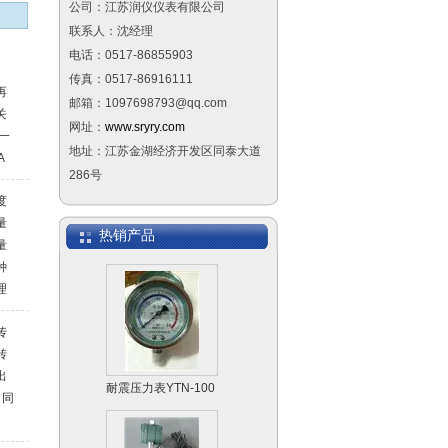
公司：江苏润仪仪表有限公司
联系人：沈经理
电话：0517-86855903
传真：0517-86916111
侧装远传磁翻板液位
再
邮箱：1097698793@qq.com
计
关
网址：
www.sryry.com
一
地址：江苏金湖经济开发区同泰大道
A
286号
度
量
隔膜压力表
热销产品
量
种
理
元
传
器
转
非
耐震压力表YTN-100
出
、恒
，同
成
流信