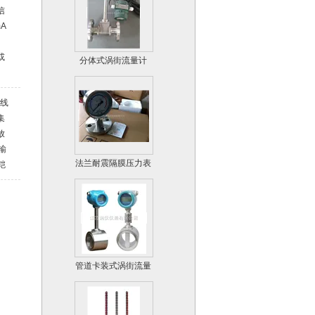
信
A
。
分体式涡街流量计
或
影
二线
集
放
输
法兰耐震隔膜压力表
铠
的
服
管道卡装式涡街流量
计