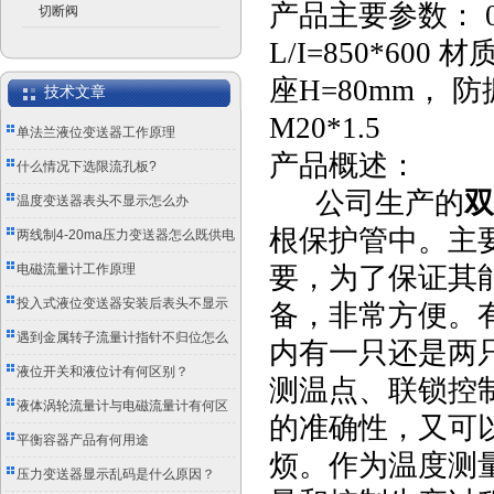
产品主要参数： 0
切断阀
L/I=850*600
座H=80mm，
技术文章
M20*1.5
单法兰液位变送器工作原理
产品概述：
什么情况下选限流孔板?
公司生产的
双
温度变送器表头不显示怎么办
根保护管中。主
两线制4-20ma压力变送器怎么既供电
又传信号？
电磁流量计工作原理
要，为了保证其
投入式液位变送器安装后表头不显示
备，非常方便。
怎么办？
遇到金属转子流量计指针不归位怎么
内有一只还是两
办？
液位开关和液位计有何区别？
测温点、联锁控
液体涡轮流量计与电磁流量计有何区
的准确性，又可
别？
平衡容器产品有何用途
烦。作为温度测
压力变送器显示乱码是什么原因？