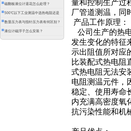
量和控制生产过
磁翻板液位计退花怎么处理？
厂管道测温，同
500℃以下工业测温中选热电阻还是
产品工作原理：
双金属温度计？
数显压力表与指针压力表有何区别？
公司生产的热电
液位计磁浮子怎么安装？
发生变化的特征
示出阻值所对应
比装配式热电阻
式热电阻无法安
电阻测温元件，
稳定、使用寿命
内充满高密度氧
抗污染性能和机