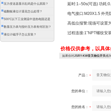
延时
:1--50s(
可选
)
功耗
:0
压力变送器显示乱码是什么原因？
磁翻板液位计退花怎么处理？
电气接口
:M20X1.5
外壳
500℃以下工业测温中选热电阻还是
高低位报警
:
现场可设置
双金属温度计？
数显压力表与指针压力表有何区别？
过程连接
:1"NPT
螺纹安
液位计磁浮子怎么安装？
价格仅供参考，以具体
如果你对
JSRY-KW音叉物位开关
感
产品：
您的单位：
您的姓名：