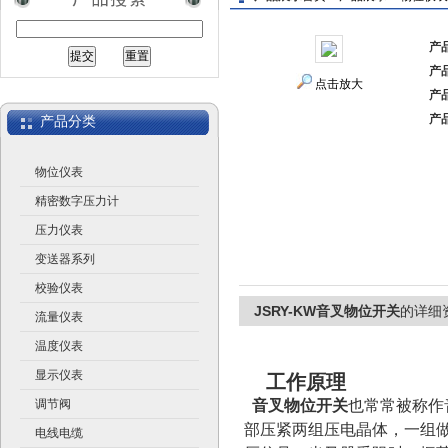
产
产
江苏润仪仪表有限公司
点击放大
产
产
产品分类
物位仪表
精密数字压力计
压力仪表
变送器系列
校验仪表
JSRY-KW音叉物位开关
的详细
流量仪表
温度仪表
显示仪表
工作原理
调节阀
音叉物位开关
也常常被称作
部压紧两组压电晶体，一组
电线电缆