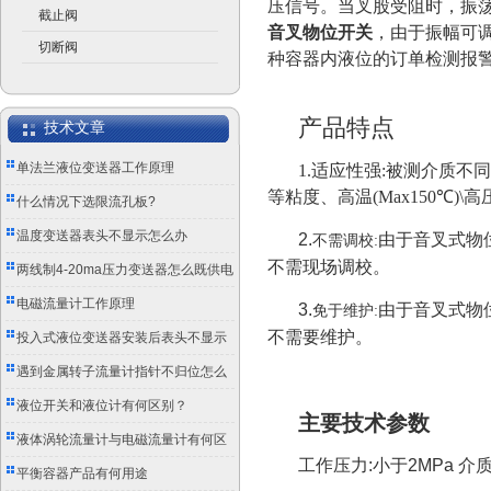
压信号。当叉股受阻时，振
截止阀
音叉物位开关
，由于振幅可
切断阀
种容器内液位的订单检测报
产品特点
技术文章
单法兰液位变送器工作原理
1.适应性强:
被测介质不同
等粘度、高温
(Max150℃)\
高
什么情况下选限流孔板?
温度变送器表头不显示怎么办
2.
由于音叉式物
不需调校:
不需现场调校。
两线制4-20ma压力变送器怎么既供电
又传信号？
电磁流量计工作原理
3.
由于音叉式物
免于维护:
不需要维护。
投入式液位变送器安装后表头不显示
怎么办？
遇到金属转子流量计指针不归位怎么
办？
液位开关和液位计有何区别？
主要技术参数
液体涡轮流量计与电磁流量计有何区
工作压力
:
小于
2MPa
介
别？
平衡容器产品有何用途