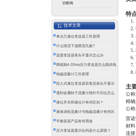
切断阀
特
1
技术文章
2.
3.
单法兰液位变送器工作原理
4.
什么情况下选限流孔板?
5.
温度变送器表头不显示怎么办
6.
7.
两线制4-20ma压力变送器怎么既供电
8.
又传信号？
电磁流量计工作原理
投入式液位变送器安装后表头不显示
主
怎么办？
遇到金属转子流量计指针不归位怎么
公称
精确
办？
液位开关和液位计有何区别？
公称
液体涡轮流量计与电磁流量计有何区
雷诺
别？
平衡容器产品有何用途
材料
压力变送器显示乱码是什么原因？
连接