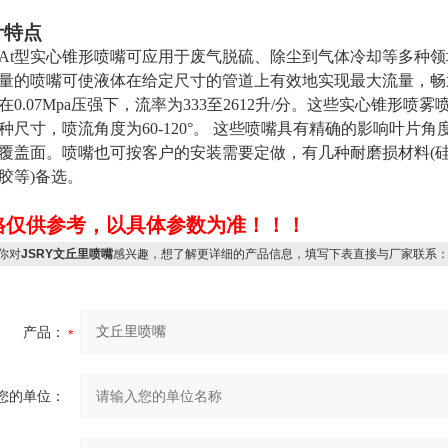
计特点
At型实心锥形喷嘴可应用于废气脱硫、除尘到气体冷却等多种领
量的喷嘴可使液体在给定尺寸的管道上有效地实现最大流量，畅
在0.07Mpa压强下，流率为333至2612升/分。这些实心锥形喷
种尺寸，喷流角度为60-120°。 这些喷嘴具有精确的影响叶片
覆盖面。喷嘴也可按客户的安装需要定做，有几种耐磨损材料(
胶等)备选。
格仅供参考，以具体参数为准！！！
你对
JSRY文丘里喷嘴
感兴趣，想了解更详细的产品信息，填写下表直接与厂家联系
产品：
您的单位：