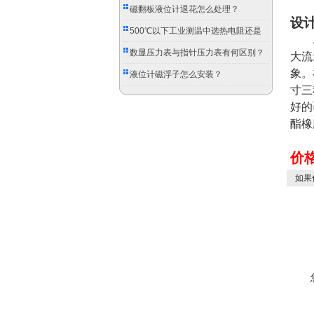
磁翻板液位计退花怎么处理？
设
500℃以下工业测温中选热电阻还是
双金属温度计？
数显压力表与指针压力表有何区别？
大流
象。
液位计磁浮子怎么安装？
寸三
好
的
酯橡
价
如果