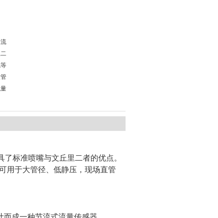
的流
里二
气等
大管
流量
具了标准喷嘴与文丘里二者的优点。
可用于大管径、低静压，现场直管
计而成一种节流式流量传感器。