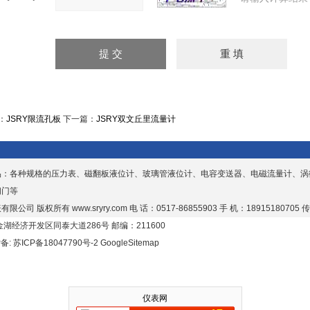
：
JSRY限流孔板
下一篇：
JSRY双文丘里流量计
品：各种规格的压力表、磁翻板液位计、玻璃管液位计、电容变送器、电磁流量计、涡
阀门等
有限公司 版权所有
www.sryry.com
电 话：0517-86855903 手 机：18915180705 传
湖经济开发区同泰大道286号 邮编：211600
P备:
苏ICP备18047790号-2
GoogleSitemap
仪表网