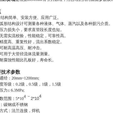
点
.
结构简单、安装方便、应用广泛。
弧形结构设计可测量各种液体、气体、蒸汽以及各种脏污介质。
压力损失小，要求直管段长度也短。
无需实流校验，性能稳定，可靠性高。
精度高、重复性好，流出系数稳定。
可耐高温高压、耐冲击。
可用于大管径流体流量测量。
耐腐蚀性能比孔板好，寿命长。
要技术参数
通经：
20mm~1200mm;
度等级：
0.2
级，
0.5
级，
1
级，
1.5
级
压力≤
6.3MPa;
4
－
4
数范围：
5*10
2*10
：碳钢或不锈钢
方式：法兰连接，焊机