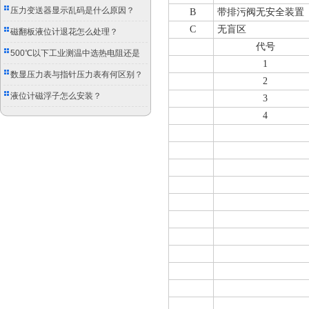
压力变送器显示乱码是什么原因？
B
带排污阀无安全装置
C
无盲区
磁翻板液位计退花怎么处理？
代号
500℃以下工业测温中选热电阻还是
1
双金属温度计？
数显压力表与指针压力表有何区别？
2
液位计磁浮子怎么安装？
3
4