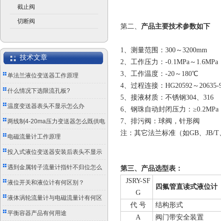
截止阀
切断阀
第二、
产品主要技术参数如下
1、测量范围：300～3200mm
技术文章
2、工作压力：-0.1MPa～1.6MPa
3、工作温度：-20～180℃
单法兰液位变送器工作原理
4、过程连接：HG20592～20635-9
什么情况下选限流孔板?
5、接液材质：不锈钢304、316
温度变送器表头不显示怎么办
6、钢珠自动封闭压力：≥0.2MPa
7、排污阀：球阀，针形阀
两线制4-20ma压力变送器怎么既供电
注：其它法兰标准（如GB、JB/T
又传信号？
电磁流量计工作原理
投入式液位变送器安装后表头不显示
怎么办？
遇到金属转子流量计指针不归位怎么
第三、产品选型表：
JSRY-SF
办？
液位开关和液位计有何区别？
四氟管直读式液位计
G
液体涡轮流量计与电磁流量计有何区
代 号
结构形式
别？
平衡容器产品有何用途
A
阀门带安全装置