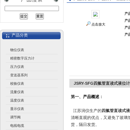
产
产
江苏润仪仪表有限公司
点击放大
产
产
产品分类
物位仪表
精密数字压力计
压力仪表
变送器系列
JSRY-SFG四氟管直读式液位计
校验仪表
流量仪表
第一、
产品概述
：
温度仪表
显示仪表
江苏润仪生产的
四氟管直读式液
调节阀
清晰直观的优点，又避免了玻璃
货，隔日发货。
电线电缆