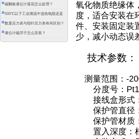
氧化物质绝缘体
磁翻板液位计退花怎么处理？
度，适合安装在
500℃以下工业测温中选热电阻还是
双金属温度计？
数显压力表与指针压力表有何区别？
件、安装固定装
液位计磁浮子怎么安装？
少，减小动态误
技术参数：
测量范围：
-2
分度号：
Pt
接线盒形式
保护管直径
保护管材质
置入深度：