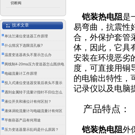
切断阀
铠装热电阻
是
易弯曲，抗震性
技术文章
合，外保护套管
单法兰液位变送器工作原理
体，因此，它具
什么情况下选限流孔板?
温度变送器表头不显示怎么办
安装在环境恶劣
两线制4-20ma压力变送器怎么既供电
度，可直接用铜
又传信号？
电磁流量计工作原理
的电输出特性，
投入式液位变送器安装后表头不显示
记录仪以及电脑
怎么办？
遇到金属转子流量计指针不归位怎么
办？
液位开关和液位计有何区别？
产品特点：
液体涡轮流量计与电磁流量计有何区
别？
平衡容器产品有何用途
铠装热电阻
外
压力变送器显示乱码是什么原因？