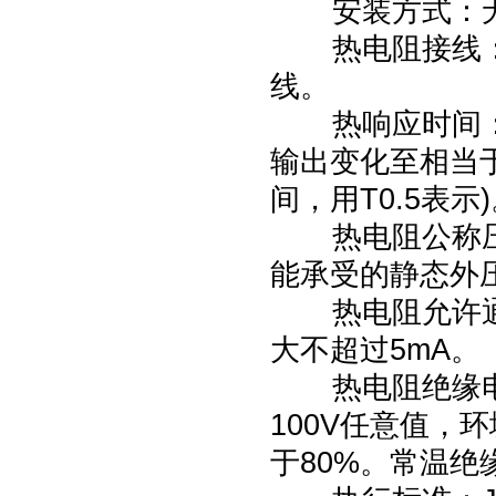
安装方式：
热电阻接线
线。
热响应时间
输出变化至相当
间，用
T0.5
表示
)
热电阻公称
能承受的静态外
热电阻允许
大不超过
5mA
。
热电阻绝缘
100V
任意值，环
于
80%
。常温绝