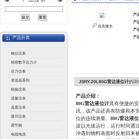
产
产
江苏润仪仪表有限公司
点击放大
产
产
产品分类
物位仪表
精密数字压力计
压力仪表
变送器系列
JSRY-20L80G雷达液位计
的详
校验仪表
产品介绍：
流量仪表
8
0G雷达液位计
具有便捷的安
温度仪表
讯，该产品还具有防爆和本
显示仪表
位的连续测量。
80G雷达液
调节阀
波以光速运行，运行时间通
冲遇到物料表面时反射回来
电线电缆