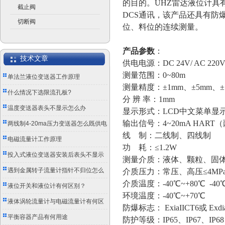
的目的。UHZ雷达液位计具有便
截止阀
DCS通讯，该产品还具有防
切断阀
位、料位的连续测量。
产品参数
：
技术文章
供电电源：
DC 24V/ AC 220
测量范围：
0~
80
m
单法兰液位变送器工作原理
测量精度：
±1mm、±5mm、
什么情况下选限流孔板?
分
辨
率：
1mm
温度变送器表头不显示怎么办
显示形式：
LCD中文菜单显
输出信号：
4~20mA HART
两线制4-20ma压力变送器怎么既供电
线
制：二线制、四线制
又传信号？
电磁流量计工作原理
功
耗：≤1.2W
投入式液位变送器安装后表头不显示
测量介质：液体、颗粒、固
怎么办？
遇到金属转子流量计指针不归位怎么
介质压力：常压、高压
≤4M
介质温度：
-40℃~+80℃ -40
办？
液位开关和液位计有何区别？
环境温度：
-40℃~+70℃
液体涡轮流量计与电磁流量计有何区
防爆标志：
ExiaIICT6或 Exdi
别？
平衡容器产品有何用途
防护等级：
IP65、IP67、IP68