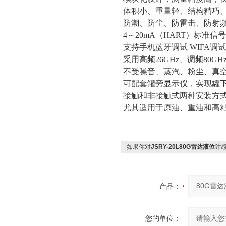
体积小、重量轻、结构精巧
防潮、防尘、防雷击、防射
4～20mA（HART）标准信
支持手机蓝牙调试
WIFA调试
采用高频
26GHz、调频80
不受噪音、蒸汽、粉尘、真
可配套罐旁显示仪，实现罐
接触和非接触式两种安装方
尤其适用于原油、重油和高
如果你对
JSRY-20L80G雷达液位计
产品：
您的单位：