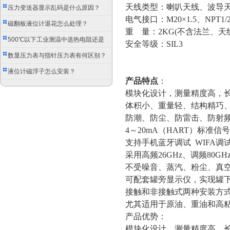
天线类型：喇叭天线、波导
压力变送器显示乱码是什么原因？
电气接口：
M20×1.5、NPT1
磁翻板液位计退花怎么处理？
重
量：2KG(不含法兰、天
500℃以下工业测温中选热电阻还是
安全等级：
SIL3
双金属温度计？
数显压力表与指针压力表有何区别？
液位计磁浮子怎么安装？
产品特点
：
模块化设计，测量精度高，
体积小、重量轻、结构精巧
防潮、防尘、防雷击、防射
4～20mA（HART）标准信
支持手机蓝牙调试
WIFA调
采用高频
26GHz、调频80
不受噪音、蒸汽、粉尘、真
可配套罐旁显示仪，实现罐
接触和非接触式两种安装方
尤其适用于原油、重油和高
产品优势：
模块化设计，测量精度高，