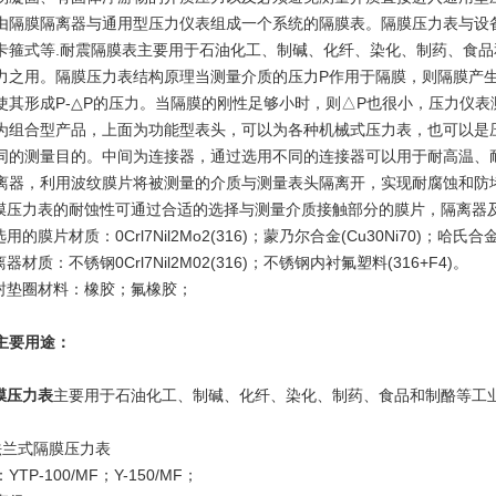
由隔膜隔离器与通用型压力仪表组成一个系统的隔膜表。隔膜压力表与设
卡箍式等.耐震隔膜表主要用于石油化工、制碱、化纤、染化、制药、食
力之用。隔膜压力表结构原理当测量介质的压力P作用于隔膜，则隔膜产
使其形成P-△P的压力。当隔膜的刚性足够小时，则△P也很小，压力仪
为组合型产品，上面为功能型表头，可以为各种机械式压力表，也可以是
同的测量目的。中间为连接器，通过选用不同的连接器可以用于耐高温、
离器，利用波纹膜片将被测量的介质与测量表头隔离开，实现耐腐蚀和防
压力表的耐蚀性可通过合适的选择与测量介质接触部分的膜片，隔离器
的膜片材质：0Crl7Nil2Mo2(316)；蒙乃尔合金(Cu30Ni70)；哈氏合金
材质：不锈钢0Crl7Nil2M02(316)；不锈钢内衬氟塑料(316+F4)。
垫圈材料：橡胶；氟橡胶；
主要用途：
膜压力表
主要用于石油化工、制碱、化纤、染化、制药、食品和制酪等工
法兰式隔膜压力表
YTP-100/MF；Y-150/MF；