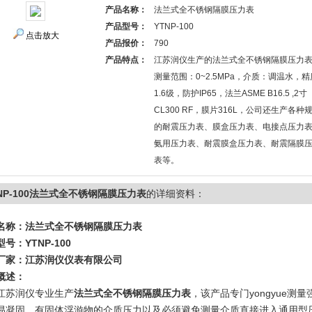
产品名称：
法兰式全不锈钢隔膜压力表
产品型号：
YTNP-100
点击放大
产品报价：
790
产品特点：
江苏润仪生产的法兰式全不锈钢隔膜压力
测量范围：0~2.5MPa，介质：调温水，精
1.6级，防护IP65，法兰ASME B16.5 ,2寸
CL300 RF，膜片316L，公司还生产各种
的耐震压力表、膜盒压力表、电接点压力
氨用压力表、耐震膜盒压力表、耐震隔膜
表等。
NP-100法兰式全不锈钢隔膜压力表
的详细资料：
名称：
法兰式全不锈钢隔膜压力表
号：YTNP-100
厂家：江苏润仪仪表有限公司
概述：
苏润仪专业生产
法兰式全不锈钢隔膜压力表
，该产品专门yongyue
易凝固、有固体浮游物的介质压力以及必须避免测量介质直接进入通用型