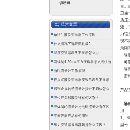
切断阀
合。
卫生
质压
技术文章
液，
力该
单法兰液位变送器工作原理
现不
什么情况下选限流孔板?
为隔
温度变送器表头不显示怎么办
隔膜
可选用
两线制4-20ma压力变送器怎么既供电
隔离器
又传信号？
电磁流量计工作原理
密封
投入式液位变送器安装后表头不显示
怎么办？
遇到金属转子流量计指针不归位怎么
产品
办？
液位开关和液位计有何区别？
隔
液体涡轮流量计与电磁流量计有何区
用。
别？
平衡容器产品有何用途
1、
型号：
压力变送器显示乱码是什么原因？