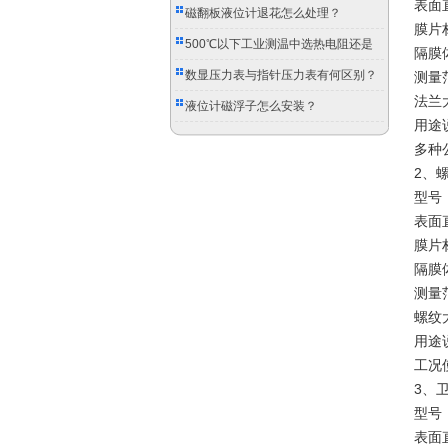
表面直
磁翻板液位计退花怎么处理？
膜片材
500℃以下工业测温中选热电阻还是
隔膜体
双金属温度计？
数显压力表与指针压力表有何区别？
测量
法兰大
液位计磁浮子怎么安装？
用途
多种
2、
型号：
表面直
膜片材
隔膜体
测量范
螺纹大
用途
工况
3、
型号：
表面直