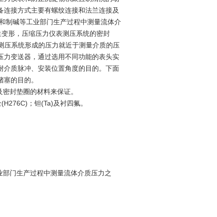
备连接方式主要有螺纹连接和法兰连接及
品和制碱等工业部门生产过程中测量流体介
生变形，压缩压力仪表测压系统的密封
表测压系统形成的压力就近于测量介质的压
压力变送器，通过选用不同功能的表头实
耐介质脉冲、安装位置角度的目的。下面
堵塞的目的。
及密封垫圈的材料来保证。
(H276C)；钽(Ta)及衬四氟。
业部门生产过程中测量流体介质压力之