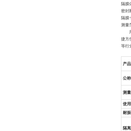
隔膜体
密封
隔膜
测量范
用途
捷方
等行
产品
公称
测量
使用
耐振
隔离