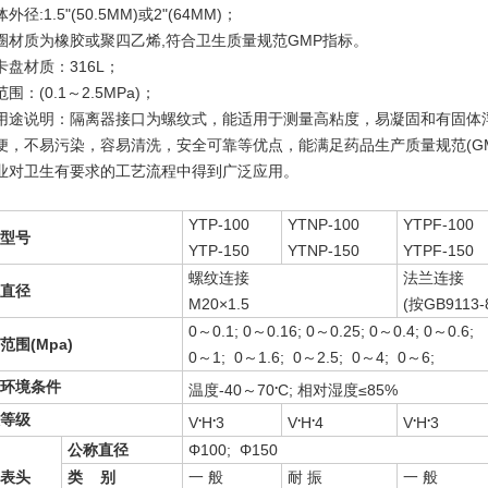
外径:1.5"(50.5MM)或2"(64MM)；
圈材质为橡胶或聚四乙烯,符合卫生质量规范GMP指标。
卡盘材质：316L；
围：(0.1～2.5MPa)；
说明：隔离器接口为螺纹式，能适用于测量高粘度，易凝固和有固体浮
便，不易污染，容易清洗，安全可靠等优点，能满足药品生产质量规范(G
业对卫生有要求的工艺流程中得到广泛应用。
YTP-100
YTNP-100
YTPF-100
型号
YTP-150
YTNP-150
YTPF-150
螺纹连接
法兰连接
直径
M20×1.5
(按GB9113-
0～0.1; 0～0.16; 0～0.25; 0～0.4; 0～0.6;
范围(Mpa)
0～1; 0～1.6; 0～2.5; 0～4; 0～6;
.
环境条件
温度-40～70
C; 相对湿度≤85%
.
.
.
.
.
.
等级
V
H
3
V
H
4
V
H
3
公称直径
Φ100; Φ150
表头
类 别
一 般
耐 振
一 般