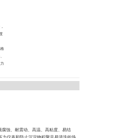
表，
度
规格
表、
压力
测量强腐蚀、耐震动、高温、高粘度、易结
压力仪表和防止沉淀物积聚且易清洗的场