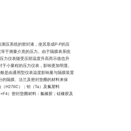
测压系统的密封液，使其形成P-P的压
就等于测量介质的压力。由于隔膜表系统
使压力仪表随受压部温度升高而示值也升
对于小量程的压力仪表，影响更加明显。
一般是由通用型仪表温度影响量与隔膜装置
分的隔膜、法兰及密封垫圈的材料来保
合金（H276C）；钽（Ta）及氟塑料
316+F4）密封垫圈材料：氟橡胶；硅橡胶及