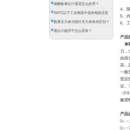
（
磁翻板液位计退花怎么处理？
4、
500℃以下工业测温中选热电阻还是
5、
双金属温度计？
数显压力表与指针压力表有何区别？
6、工
液位计磁浮子怎么安装？
产品
耐
力，
由填
高，
一般
受压
证。 
（F
氟塑
产品
□-
□-