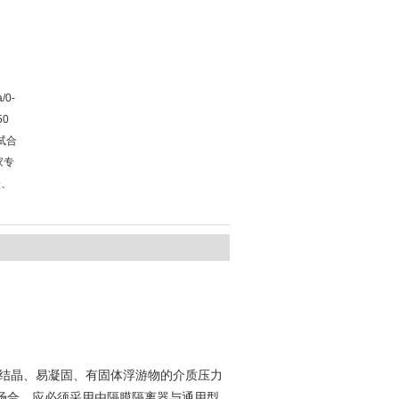
/0-
50
测试合
家专
表、
结晶、易凝固、有固体浮游物的介质压力
场合，应必须采用由隔膜隔离器与通用型