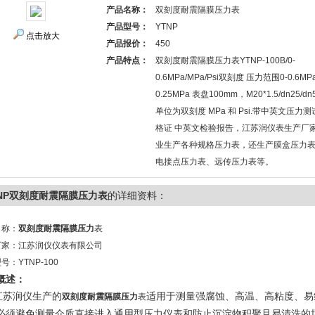
产品名称：
双刻度耐震隔膜压力表
产品型号：
YTNP
点击放大
产品报价：
450
产品特点：
双刻度耐震隔膜压力表YTNP-100B/0-
0.6MPa/MPa/Psi双刻度 压力范围0-0.6MPa
0.25MPa 表盘100mm，M20*1.5/dn25/dn
单位为双刻度 MPa 和 Psi.带中英文压力
格证 中英文检验报告，江苏润仪表生产厂
业生产各种规格压力表，还生产膜盒压力
电接点压力表、远传压力表等。
TNP双刻度耐震隔膜压力表
的详细资料：
名称：
双刻度耐震隔膜压力
表
厂家：江苏润仪仪表有限公司
号：YTNP-100
概述：
苏润仪生产的
适用于测量强腐蚀、高温、高粘度、易
双刻度耐震隔膜压力
表
必须避免测量介质直接进入通用型压力仪表和防止沉淀物积聚且易清洗的