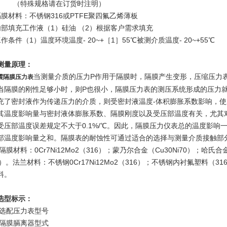
特殊规格请在订货时注明）
隔膜材料：不锈钢316或PTFE聚四氟乙烯薄板
内部填充工作液（1）硅油 （2）根据客户需求填充
作条件（1）温度环境温度- 20~+［1］55℃被测介质温度- 20~+55℃
测量原理：
当测量介质的压力P作用于隔膜时，隔膜产生变形，压缩压力表
震隔膜压力表
当隔膜的刚性足够小时，则P也很小，隔膜压力表的测压系统形成的压力
充了密封液作为传递压力的介质，则受密封液温度-体积膨胀系数影响，
其温度影响量与密封液体膨胀系数、隔膜刚度以及受压部温度有关，尤其
受压部温度误差规定不大于0.1%/℃。因此，隔膜压力仪表总的温度影响
部温度影响量之和。隔膜表的耐蚀性可通过适合的选择与测量介质接触部
隔膜材料：0Cr7Ni12Mo2（316）；蒙乃尔合金（Cu30Ni70）；哈氏
4）。法兰材料：不锈钢0Cr17Ni12Mo2（316）；不锈钢内衬氟塑料（
料。
选型标示：
-－选配压力表型号
-－隔膜膈离器型式