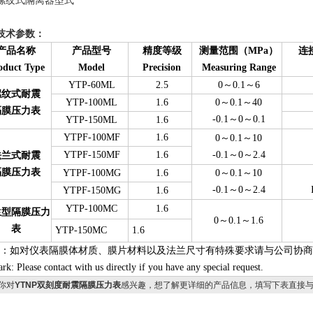
L螺纹式隔离器型式
技术参数：
产品名称
产品型号
精度等级
测量范围（MPa）
连接
oduct Type
Model
Precision
Measuring Range
YTP-60ML
2.5
0
～0.1～6
螺纹式耐震
YTP-100ML
1.6
0
～0.1～40
隔膜压力表
-0.1
～0～0.1
YTP-150ML
1.6
YTPF-100MF
1.6
0
～0.1～10
YTPF-150MF
1.6
-0.1
～0～2.4
法兰式耐震
隔膜压力表
YTPF-100MG
1.6
0
～0.1～10
-0.1
～0～2.4
YTPF-150MG
1.6
YTP-100MC
1.6
生型隔膜压力
0
～0.1～1.6
表
YTP-150MC
1.6
：如对仪表隔膜体材质、膜片材料以及法兰尺寸有特殊要求请与公司协商
rk: Please contact with us directly if you have any special request.
你对
YTNP双刻度耐震隔膜压力表
感兴趣，想了解更详细的产品信息，填写下表直接