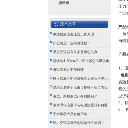
切断阀
压力
产过
技术文章
产品
当测
单法兰液位变送器工作原理
当隔
什么情况下选限流孔板?
温度变送器表头不显示怎么办
产品
两线制4-20ma压力变送器怎么既供电
1、
又传信号？
电磁流量计工作原理
耐震
投入式液位变送器安装后表头不显示
表随
怎么办？
遇到金属转子流量计指针不归位怎么
程的
型仪
办？
液位开关和液位计有何区别？
2、精
液体涡轮流量计与电磁流量计有何区
3、测
别？
平衡容器产品有何用途
普压：
压力变送器显示乱码是什么原因？
中压：