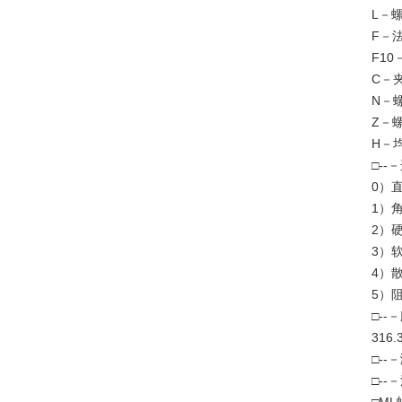
L－螺
F－法
F10
C－夹
N－螺
Z－螺
H－均
□--
0）
1）
2）
3）软
4）
5）
□--
31
□--
□-