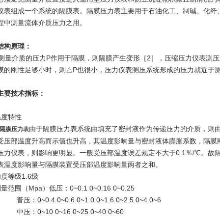
仪表组成一个系统的隔膜表。隔膜压力表主要用于石油化工、制碱、化纤
程中测量流体介质压力之用。
结构原理：
量介质的压力P作用于隔膜，则隔膜产生变形［2］，压缩压力仪表测压系
膜的刚性足够小时，则△P也很小，压力仪表测压系统形成的压力就近于
主要技术指标：
温度特性
由于隔膜压力表系统由填充了密封液作为传递压力的介质，则
隔膜压力表
受压部温度升高而示值也升高，其温度影响量与密封液体膨胀系数，隔膜
压力仪表，则影响更明显。一般受压部温度误差规定不大于0.1％/℃。故
表温度影响量与隔膜装置受压部温度影响量两者之和。
度等级1.6级
量范围（Mpa）低压：0~0.1 0~0.16 0~0.25
0~0.4 0~0.6 0~1.0 0~1.6 0~2.5 0~4 0~6
0~10 0~16 0~25 0~40 0~60