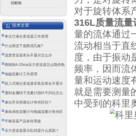
切断阀
对于旋转体系
316L质量流量
技术文章
量的流体通过
单法兰液位变送器工作原理
流动相当于直
什么情况下选限流孔板?
度，由于振动
温度变送器表头不显示怎么办
两线制4-20ma压力变送器怎么既供电
频率，因而流
又传信号？
电磁流量计工作原理
量和运动速度
投入式液位变送器安装后表头不显示
就是需要测量
怎么办？
遇到金属转子流量计指针不归位怎么
中受到的科里
办？
液位开关和液位计有何区别？
液体涡轮流量计与电磁流量计有何区
别？
平衡容器产品有何用途
压力变送器显示乱码是什么原因？