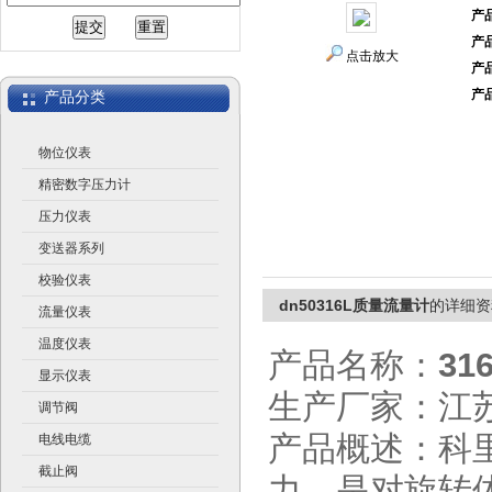
产
产
江苏润仪仪表有限公司
点击放大
产
产
产品分类
物位仪表
精密数字压力计
压力仪表
变送器系列
校验仪表
dn50316L质量流量计
的详细资
流量仪表
温度仪表
产品名称：
3
显示仪表
生产厂家：江
调节阀
产品概述：科里奥利
电线电缆
截止阀
力，是对旋转