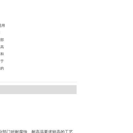
适用
制
外部
耐高
性和
用于
体的
业部门对耐腐蚀、耐高温要求较高的工艺