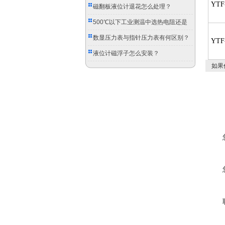
YTF
磁翻板液位计退花怎么处理？
500℃以下工业测温中选热电阻还是
双金属温度计？
数显压力表与指针压力表有何区别？
YTF
液位计磁浮子怎么安装？
如果