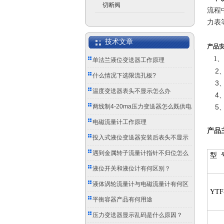
切断阀
流程
力表
技术文章
产品
1
单法兰液位变送器工作原理
2、
什么情况下选限流孔板?
3、
温度变送器表头不显示怎么办
4、
两线制4-20ma压力变送器怎么既供电
5、
又传信号？
电磁流量计工作原理
产品
投入式液位变送器安装后表头不显示
怎么办？
遇到金属转子流量计指针不归位怎么
型 
办？
液位开关和液位计有何区别？
液体涡轮流量计与电磁流量计有何区
YTF
别？
平衡容器产品有何用途
压力变送器显示乱码是什么原因？