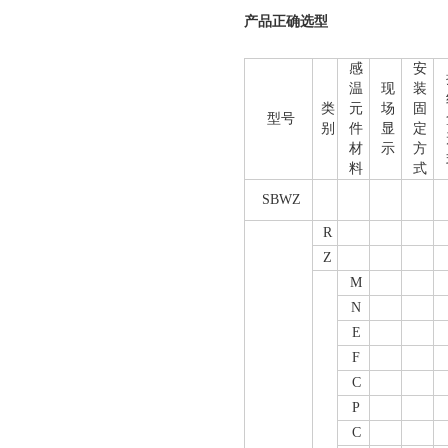
产品正确选型
感
安
温
现
装
类
元
场
固
型号
别
件
显
定
材
示
方
料
式
SBWZ
R
Z
M
N
E
F
C
P
C