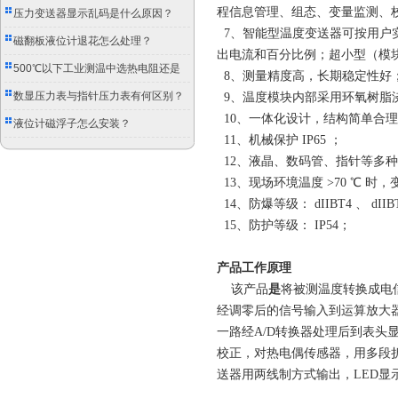
程信息管理、组态、变量监测、
压力变送器显示乱码是什么原因？
7、智能型温度变送器可按用户
磁翻板液位计退花怎么处理？
出电流和百分比例；超小型（模块φ
500℃以下工业测温中选热电阻还是
8、测量精度高，长期稳定性好
双金属温度计？
数显压力表与指针压力表有何区别？
9、温度模块内部采用环氧树脂
10、一体化设计，结构简单合
液位计磁浮子怎么安装？
11、机械保护 IP65 ；
12、液晶、数码管、指针等多
13、现场环境温度 >70 ℃ 
14、防爆等级： dIIBT4 、 dIIB
15、防护等级： IP54；
产品工作原理
该产品
是
将被测温度转换成电
经调零后的信号输入到运算放大器
一路经A/D转换器处理后到表
校正，对热电偶传感器，用多段
送器用两线制方式输出，LED显