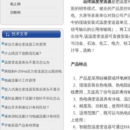
远传温度变送器
是把温度
截止阀
新的销售模式、健全的产品质控
切断阀
电、大唐等多家单位对我公司产
中的现场安装式温度变送器单元
信号输出的公用传输线）。将工业热
技术文章
出信号.该温度变送器可直接安
与冶金、石油、化工、电力、轻
单法兰液位变送器工作原理
计等，选购！
什么情况下选限流孔板?
温度变送器表头不显示怎么办
产品特点
两线制4-20ma压力变送器怎么既供电
1、产品是采用硅橡胶或环氧树
又传信号？
电磁流量计工作原理
2、现场安装在热电偶、热电阻的接
投入式液位变送器安装后表头不显示
线费用，又提高了信号远距离传
怎么办？
遇到金属转子流量计指针不归位怎么
3、热电偶变送器具有冷端、温
4、精度高、功耗低，使用环境
办？
液位开关和液位计有何区别？
5、适用范围广、既可以与热电
液体涡轮流量计与电磁流量计有何区
上使用；
别？
平衡容器产品有何用途
6、智能型温度变送器可通过HA