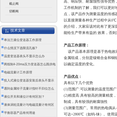
高、响应快、耐腐蚀性强等优势
截止阀
工作机制的了解，我们可以更好
切断阀
点，该产品作为测量温度的传感
以直接测量各种生产过程中从0℃
的介绍，大家应该对此有了更深
技术文章
能给生产带来有益的 效果，否
单法兰液位变送器工作原理
产品工作原理
：
什么情况下选限流孔板?
该产品基本原理是基于热电效
温度变送器表头不显示怎么办
金属组成，分别是镍铬合金和铜
以确定温度的变化。
两线制4-20ma压力变送器怎么既供电
又传信号？
电磁流量计工作原理
产品优点：
投入式液位变送器安装后表头不显示
具有以下几个优势
怎么办？
遇到金属转子流量计指针不归位怎么
(1)范围广:可以测量的温度范围广，通
(2)精度高:具有较高的测量精度，
办？
液位开关和液位计有何区别？
制成，具有较强的耐腐蚀性
液体涡轮流量计与电磁流量计有何区
(3)测量范围广。常用的热电偶从-
别？
平衡容器产品有何用途
可达+2800℃（如钨-铼）。使