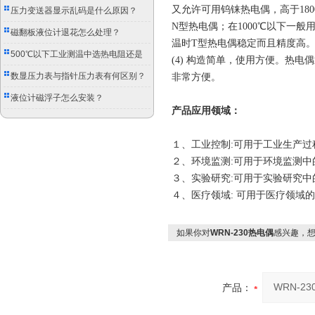
又允许可用钨铼热电偶，高于180
压力变送器显示乱码是什么原因？
N型热电偶；在1000℃以下一般
磁翻板液位计退花怎么处理？
温时T型热电偶稳定而且精度高
500℃以下工业测温中选热电阻还是
(4) 构造简单，使用方便。热
双金属温度计？
数显压力表与指针压力表有何区别？
非常方便。
液位计磁浮子怎么安装？
产品
应用领域：
１、工业控制:可用于工业生产
２、环境监测:可用于环境监测
３、实验研究:可用于实验研究
４、医疗领域: 可用于医疗领域
如果你对
WRN-230热电偶
感兴趣，
产品：