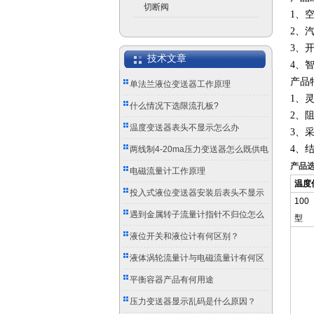
切断阀
1、
2、
3、
技术文章
4、
产品
单法兰液位变送器工作原理
1、
什么情况下选限流孔板?
2、
温度变送器表头不显示怎么办
3、
4、
两线制4-20ma压力变送器怎么既供电
产品
又传信号？
电磁流量计工作原理
温度
投入式液位变送器安装后表头不显示
100
怎么办？
遇到金属转子流量计指针不归位怎么
型
办？
液位开关和液位计有何区别？
液体涡轮流量计与电磁流量计有何区
别？
平衡容器产品有何用途
压力变送器显示乱码是什么原因？