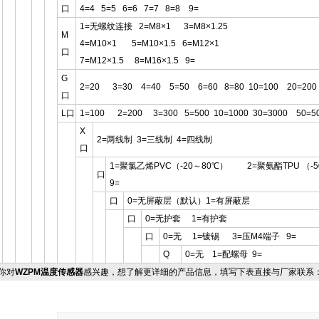
口
4=4 5=5 6=6 7=7 8=8 9=
1=无螺纹连接 2=M8×1 3=M8×1.25
M
4=M10×1 5=M10×1.5 6=M12×1
口
7=M12×1.5 8=M16×1.5 9=
G
2=20 3=30 4=40 5=50 6=60 8=80 10=100 20=200
口
L口
1=100 2=200 3=300 5=500 10=1000 30=3000 50=5
X
2=两线制 3=三线制 4=四线制
口
1=聚氯乙烯PVC（-20～80℃） 2=聚氨酯TPU （-5
口
9=
口
0=无屏蔽层（默认）1=有屏蔽层
口
0=无护套 1=有护套
口
0=无 1=镀锡 3=压M4端子 9=
Q
0=无 1=配螺母 9=
你对
WZPM温度传感器
感兴趣，想了解更详细的产品信息，填写下表直接与厂家联系