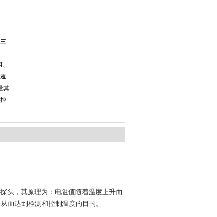
支三
阻、
迅速
量其
和控
、探头，其原理为：电阻值随着温度上升而
，从而达到检测和控制温度的目的。