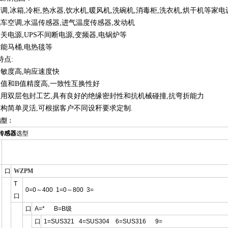
空调,冰箱,冷柜,热水器,饮水机,暖风机,洗碗机,消毒柜,洗衣机,烘干机等家电
汽车空调,水温传感器,进气温度传感器,发动机
开关电源,UPS不间断电源,变频器,电锅炉等
智能马桶,电热毯等
特点:
灵敏度高,响应速度快
阻值和B值精度高,一致性互换性好
采用双层包封工艺,具有良好的绝缘密封性和抗机械碰撞,抗弯折能力
结构简单灵活,可根据客户不同设秆要求定制.
选型：
传感器
选型
口
WZPM
T
0=0～400 1=0～800 3=
口
口
A=* B=B级
口
1=SUS321 4=SUS304 6=SUS316 9=