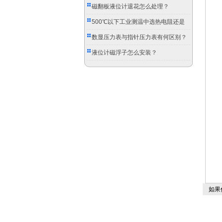
磁翻板液位计退花怎么处理？
500℃以下工业测温中选热电阻还是
双金属温度计？
数显压力表与指针压力表有何区别？
液位计磁浮子怎么安装？
如果