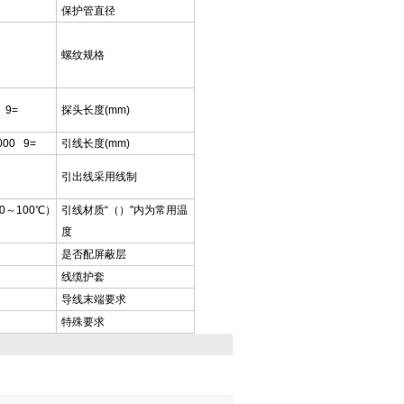
保护管直径
螺纹规格
 9=
探头长度(mm)
000 9=
引线长度(mm)
引出线采用线制
0～100℃）
引线材质“（）"内为常用温
度
是否配屏蔽层
线缆护套
导线末端要求
特殊要求
：