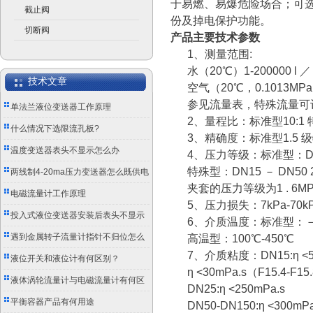
于易燃、易爆危险场合；可
截止阀
份及掉电保护功能。
切断阀
产品主要技术参数
1、
测量范围
:
水（
20
℃）
1-200000 l
／
技术文章
空气（
20
℃，
0.1013MPa
参见流量表，特殊流量可
单法兰液位变送器工作原理
2、
量程比：标准型
10:1
什么情况下选限流孔板?
3、
精确度：标准型
1.5
级
温度变送器表头不显示怎么办
4、
压力等级：标准型：
特殊型：
DN15
－
DN50 
两线制4-20ma压力变送器怎么既供电
夹套的压力等级为
1 . 6M
又传信号？
电磁流量计工作原理
5、
压力损失：
7kPa-70k
投入式液位变送器安装后表头不显示
6、
介质温度：标准型：
怎么办？
遇到金属转子流量计指针不归位怎么
高温型：
100
℃
-450
℃
7、
介质粘度：
DN15:
η
<5
办？
液位开关和液位计有何区别？
η
<30mPa.s（F15.4-F15
液体涡轮流量计与电磁流量计有何区
DN25:
η
<250mPa.s
别？
平衡容器产品有何用途
DN50-DN150:
η
<300mPa