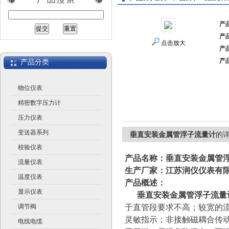
产
产
江苏润仪仪表有限公司
点击放大
产
产
产品分类
物位仪表
精密数字压力计
压力仪表
变送器系列
垂直安装金属管浮子流量计
的
校验仪表
产品名称：
垂直安装金属管
流量仪表
生产厂家：江苏润仪仪表有
温度仪表
产品概述：
显示仪表
垂直安装金属管浮子流量
调节阀
于直管段
要求不高；较宽的
灵敏指示；非接触磁耦合传
电线电缆