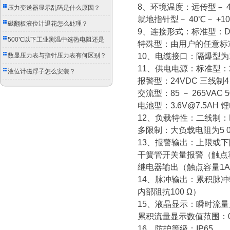
8、
环境温度：远传型－
4
压力变送器显示乱码是什么原因？
就地指针型－
40
℃－
+10
磁翻板液位计退花怎么处理？
9、
连接形式：标准型：
D
500℃以下工业测温中选热电阻还是
特殊型：由用户的任意标
双金属温度计？
数显压力表与指针压力表有何区别？
10、
电缆接口：隔爆型为
11、
供电电源：标准型：
液位计磁浮子怎么安装？
报警型：
24VDC
三线制
交流型：
85
－
265VAC 5
电池型：
3.6V@7.5AH
锂
12、
负载特性：二线制：
多限制：大负载电阻为
5 
13、
报警输出：上限或下
干簧管开关量报警（触点
继电器输出（触点容量
1
14、
脉冲输出：累积脉冲
内部阻抗
100
Ω）
15、
液晶显示：瞬时流量
累积流量显示数值范围：
16、
防护等级：
IP65