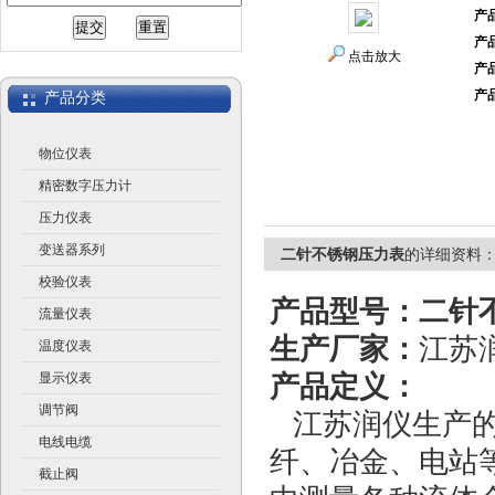
产
产
江苏润仪仪表有限公司
点击放大
产
产
产品分类
物位仪表
精密数字压力计
压力仪表
变送器系列
二针不锈钢压力表
的详细资料
校验仪表
产品型号：
二针
流量仪表
生产厂家：
江苏
温度仪表
显示仪表
产品定义：
调节阀
江苏润仪生产
电线电缆
纤、冶金、电站
截止阀