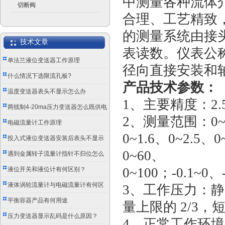
中测量各种流体
切断阀
合理、工艺精致
的测量系统由接
技术文章
表读数。仪表公称
单法兰液位变送器工作原理
径向直接安装和
什么情况下选限流孔板?
产品技术参数：
温度变送器表头不显示怎么办
1、主要精度：2.5%
两线制4-20ma压力变送器怎么既供电
2、测量范围：0~0.1
又传信号？
电磁流量计工作原理
0~1.6、0~2.5、
投入式液位变送器安装后表头不显示
0~60、
怎么办？
遇到金属转子流量计指针不归位怎么
办？
0~100；-0.1~0、-
液位开关和液位计有何区别？
液体涡轮流量计与电磁流量计有何区
3、工作压力：静
别？
平衡容器产品有何用途
量上限的 2/3
压力变送器显示乱码是什么原因？
4、正常工作环境温