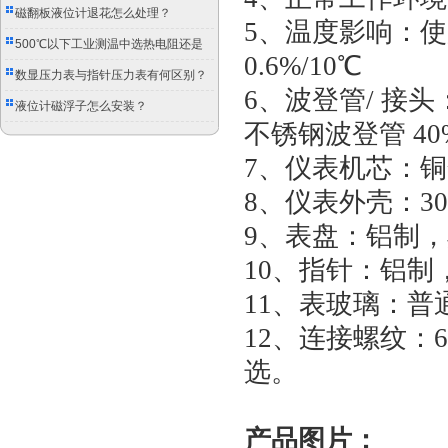
磁翻板液位计退花怎么处理？
5、温度影响：使
500℃以下工业测温中选热电阻还是
0.6%/10℃
双金属温度计？
数显压力表与指针压力表有何区别？
6、波登管/ 接
液位计磁浮子怎么安装？
不锈钢波登管 4
7、仪表机芯：铜
8、仪表外壳：30
9、表盘：铝制
10、指针：铝制
11、表玻璃：普
12、连接螺纹：60 
选。
产品图片：