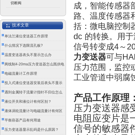
切断阀
成，智能传感器
路、温度传感器
括：微电脑控制器
技术文章
dc 的转换。用
单法兰液位变送器工作原理
信号转变成4～2
什么情况下选限流孔板?
力变送器
可与H
温度变送器表头不显示怎么办
两线制4-20ma压力变送器怎么既供电
压力范围，监控
又传信号？
电磁流量计工作原理
工业管道中弱腐
投入式液位变送器安装后表头不显示
怎么办？
遇到金属转子流量计指针不归位怎么
产品工作原理
办？
液位开关和液位计有何区别？
压力变送器感
液体涡轮流量计与电磁流量计有何区
电阻应变片是
别？
平衡容器产品有何用途
信号的敏感器
压力变送器显示乱码是什么原因？