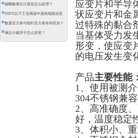
应变片和半导
磁翻板液位计退花怎么处理？
状应变片和金
500℃以下工业测温中选热电阻还是
过特殊的黏合
双金属温度计？
数显压力表与指针压力表有何区别？
当基体受力发
液位计磁浮子怎么安装？
形变，使应变
的电压发生变
产品
主要性能
1、使用被测介
304不锈钢兼
2、高准确度
好，温度稳定
3、体积小、