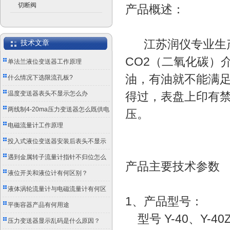
切断阀
产品概述：
江苏润仪专业生
技术文章
CO2（二氧化碳）
单法兰液位变送器工作原理
油，有油就不能满
什么情况下选限流孔板?
温度变送器表头不显示怎么办
得过，表盘上印有禁
两线制4-20ma压力变送器怎么既供电
压。
又传信号？
电磁流量计工作原理
投入式液位变送器安装后表头不显示
怎么办？
遇到金属转子流量计指针不归位怎么
产品主要技术参数
办？
液位开关和液位计有何区别？
液体涡轮流量计与电磁流量计有何区
1、产品型号：
别？
平衡容器产品有何用途
型号 Y-40、Y-40Z、
压力变送器显示乱码是什么原因？