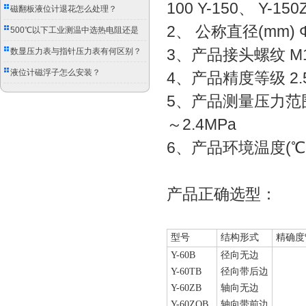
100 Y-150、 Y-15
磁翻板液位计退花怎么处理？
2、 公称直径(mm) Φ4
500℃以下工业测温中选热电阻还是
双金属温度计？
3、产品接头螺纹 M10×
数显压力表与指针压力表有何区别？
液位计磁浮子怎么安装？
4、产品精度等级 2.5 2
5、产品测量压力范围 0-0
～2.4MPa
6、产品环境温度(℃）
产品正确选型：
型号
结构形式
精确度
Y-60B
径向无边
Y-60TB
径向带后边
Y-60ZB
轴向无边
Y-60ZQB
轴向带前边