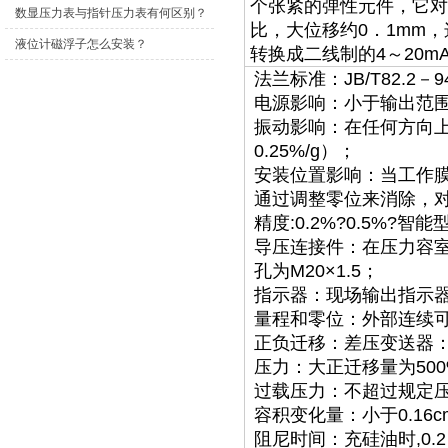
个张紧的弹性元件，它对
双金属温度计？
数显压力表与指针压力表有何区别？
比，大位移约0．1mm
液位计磁浮子怎么安装？
转换成二线制的4～20m
法兰标准：JB/T82.2
电源影响：小于输出范围的±
振动影响：在任何方向上振
0.25%/g）；
安装位置影响：当工作膜
通过调整零位来消除，
精度:0.2%?0.5%?
导压连接件：在压力容室上
孔为M20×1.5；
指示器：现场输出指示器有
量程和零位：外部连续
正负迁移：差压变送器：
压力：大正迁移量为50
过载压力：不超过规定压
容积变化量：小于0.16
阻尼时间：充硅油时,0.2