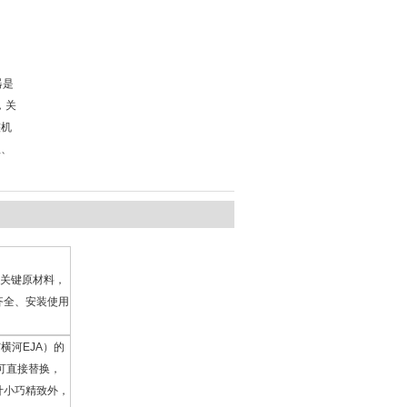
器是
，关
整机
理、
，关键原材料，
齐全、安装使用
横河EJA）的
可直接替换，
计小巧精致外，