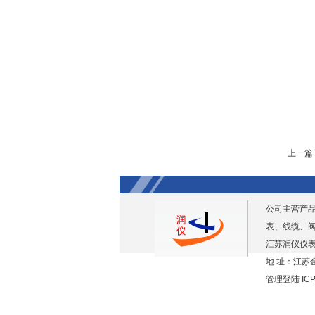
上一篇
公司主营产
表、线缆、
江苏润仪仪表
地 址：江苏金
管理登陆
IC