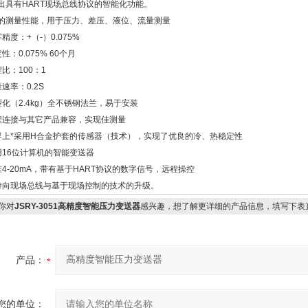
出具有HART现场总线协议的智能化功能。
的测量性能，用于压力、差压、液位、流量测量
精度：+（-）0.075%
性：0.075% 60个月
程比：100：1
速率：0.2S
型化（2.4kg）全不锈钢法兰，易于安装
程连接与其它产品兼容，实现佳测量
界上*采用H合金护套的传感器（技术），实现了优良的冷、热稳定性
用16位计算机的智能变送器
准4-20mA，带有基于HART协议的数字信号，远程操控
持向现场总线与基于现场控制的技术的升级。
你对
JSRY-3051高精度智能压力变送器
感兴趣，想了解更详细的产品信息，填写下表
产品：
您的单位：