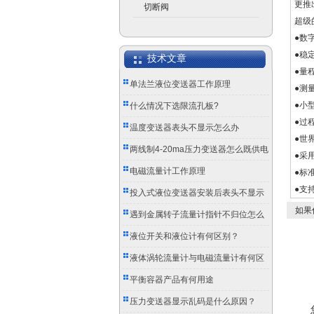
更推
切断阀
超级
●数字
●稳定
技术文章
●量
单法兰液位变送器工作原理
●测量
●小
什么情况下选限流孔板?
●过
温度变送器表头不显示怎么办
●世
两线制4-20ma压力变送器怎么既供电
●采
又传信号？
电磁流量计工作原理
●标
●支
投入式液位变送器安装后表头不显示
如果
怎么办？
遇到金属转子流量计指针不归位怎么
办？
液位开关和液位计有何区别？
液体涡轮流量计与电磁流量计有何区
别？
平衡容器产品有何用途
压力变送器显示乱码是什么原因？