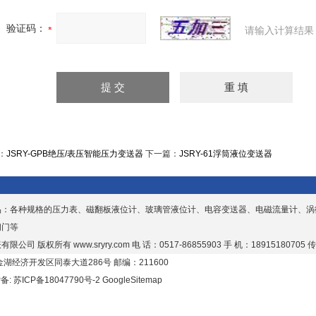
验证码：
请输入计算结果
：
JSRY-GPB绝压/表压智能压力变送器
下一篇：
JSRY-61浮筒液位变送器
品：各种规格的压力表、磁翻板液位计、玻璃管液位计、电容变送器、电磁流量计、涡
阀门等
有限公司 版权所有
www.sryry.com
电 话：0517-86855903 手 机：18915180705 传
湖经济开发区同泰大道286号 邮编：211600
P备:
苏ICP备18047790号-2
GoogleSitemap