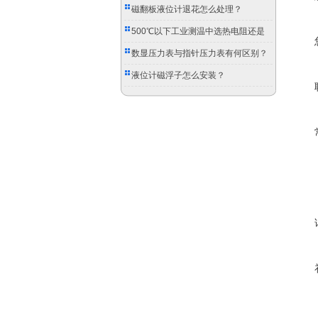
磁翻板液位计退花怎么处理？
500℃以下工业测温中选热电阻还是
双金属温度计？
数显压力表与指针压力表有何区别？
液位计磁浮子怎么安装？