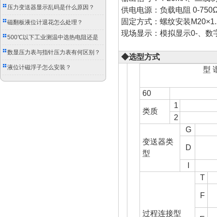
压力变送器显示乱码是什么原因？
供电电源：负载电阻 0-750Ω
固定方式：螺纹安装M20×1.5
磁翻板液位计退花怎么处理？
现场显示：模拟显示0-、数
500℃以下工业测温中选热电阻还是
双金属温度计？
数显压力表与指针压力表有何区别？
◆选型方式
液位计磁浮子怎么安装？
型 
60
1
类质
2
G
变送器类
D
型
I
T
F
过程连接型