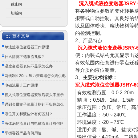
沉入缆式液位变送器JSRY-6
截止阀
将各种物位参数的变化转换
切断阀
报警或自动控制。其良好的
以及固体粉状、粒状物料等
的检测控制。
技术文章
2、产品特点：
单法兰液位变送器工作原理
沉入缆式液位变送器JSRY-6
便：内装式结构尤其显示出
什么情况下选限流孔板?
有效范围内任意进行零点迁
温度变送器表头不显示怎么办
等介质的液位测量。
两线制4-20ma压力变送器怎么既供电
3、
主要技术指标：
沉入缆式液位变送器JSRY-6
又传信号？
电磁流量计工作原理
有效检测范围：0-0.2-20m
投入式液位变送器安装后表头不显示
精 度：0.5级、1级、1.5级
怎么办？
遇到金属转子流量计指针不归位怎么
承压范围：负压、常压、高压
办？
液位开关和液位计有何区别？
工作温度：-50～240℃
环境温度：-20～75℃
液体涡轮流量计与电磁流量计有何区
适用介质：酸、碱、盐或对
别？
平衡容器产品有何用途
输出信号：4-20mA、二线