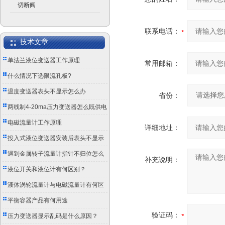
切断阀
联系电话：
技术文章
单法兰液位变送器工作原理
常用邮箱：
什么情况下选限流孔板?
温度变送器表头不显示怎么办
省份：
两线制4-20ma压力变送器怎么既供电
又传信号？
电磁流量计工作原理
详细地址：
投入式液位变送器安装后表头不显示
怎么办？
遇到金属转子流量计指针不归位怎么
补充说明：
办？
液位开关和液位计有何区别？
液体涡轮流量计与电磁流量计有何区
别？
平衡容器产品有何用途
验证码：
压力变送器显示乱码是什么原因？