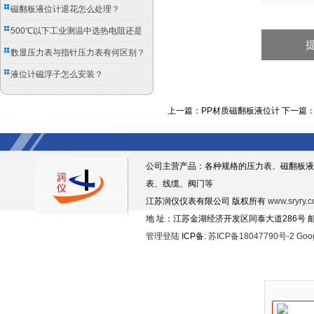
磁翻板液位计退花怎么处理？
500℃以下工业测温中选热电阻还是
双金属温度计？
数显压力表与指针压力表有何区别？
液位计磁浮子怎么安装？
上一篇：
PP材质磁翻板液位计
下一篇
公司主营产品：各种规格的压力表、磁翻板液
表、线缆、阀门等
江苏润仪仪表有限公司 版权所有
www.sryry.
地 址：江苏金湖经济开发区同泰大道286号 邮编
管理登陆
ICP备:
苏ICP备18047790号-2
Goo