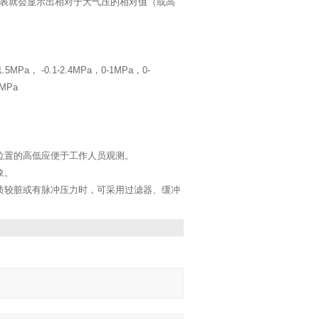
表就会显示出相对于大气压的相对值（或高
-1.5MPa， -0.1-2.4MPa，0-1MPa，0-
0MPa
位置的高低应便于工作人员观测。
象。
质较脏或有脉冲压力时，可采用过滤器、缓冲