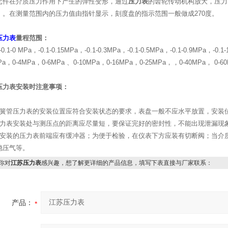
元件在介质压力作用下产生的弹性变形，通过
压力表
的齿轮传动机构放大，压力
）。在测量范围内的压力值由指针显示，刻度盘的指示范围一般做成270度。
压力表
量程范围：
-0.1-0 MPa
，-0.1-0.15MPa，-0.1-0.3MPa，-0.1-0.5MPa，-0.1-0.9MPa，-0.1
Pa，0-4MPa，0-6MPa 、0-10MPa，0-16MPa，0-25MPa，，0-40MPa， 0-6
压力表安装时注意事项：
簧管压力表的安装位置应符合安装状态的要求，表盘一般不应水平放置，安装
压力表安装处与测压点的距离应尽量短，要保证完好的密封性，不能出现泄漏现
安装的压力表前端应有缓冲器；为便于检验，在仪表下方应装有切断阀；当介
稳压气等。
你对
江苏压力表
感兴趣，想了解更详细的产品信息，填写下表直接与厂家联系：
产品：