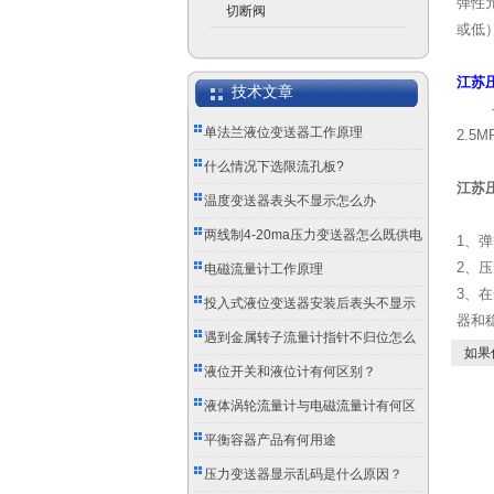
弹性
切断阀
或低
江苏
技术文章
单法兰液位变送器工作原理
2.5M
什么情况下选限流孔板?
江苏
温度变送器表头不显示怎么办
两线制4-20ma压力变送器怎么既供电
1
、弹
2、
又传信号？
电磁流量计工作原理
3
、在
投入式液位变送器安装后表头不显示
器和
怎么办？
遇到金属转子流量计指针不归位怎么
如果
办？
液位开关和液位计有何区别？
液体涡轮流量计与电磁流量计有何区
别？
平衡容器产品有何用途
压力变送器显示乱码是什么原因？