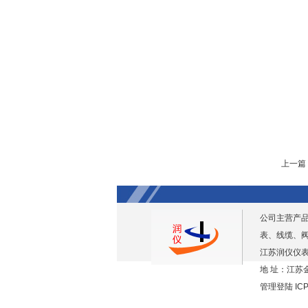
上一篇
公司主营产
表、线缆、
江苏润仪仪表
地 址：江苏金
管理登陆
IC