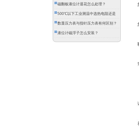
磁翻板液位计退花怎么处理？
500℃以下工业测温中选热电阻还是
双金属温度计？
数显压力表与指针压力表有何区别？
液位计磁浮子怎么安装？