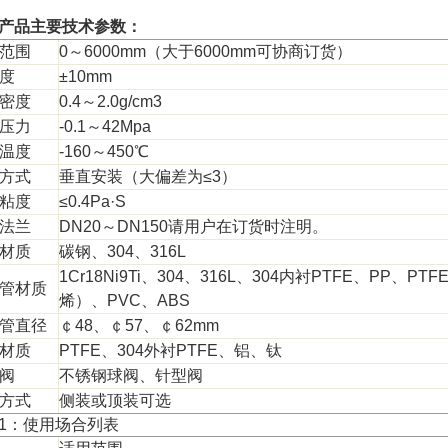
产品主要技术参数：
范围
0
～
6000mm
（大于
6000mm
可协商订货）
度
±10mm
密度
0.4
～
2.0g/cm3
压力
-0.1
～
42Mpa
温度
-160
～
450
℃
方式
垂直安装（大偏差为
≤3
）
粘度
≤0.4Pa·S
法兰
DN20
～
DN150
请用户在订货时注明。
材质
碳钢、
304
、
316L
1Cr18Ni9Ti
、
304
、
316L
、
304
内衬
PTFE
、
PP
、
PTF
管材质
烯
）
、
PVC
、
ABS
管直径
￠
48
、￠
57
、￠
62mm
材质
PTFE
、
304
外衬
PTFE
、铝、钛
阀
不锈钢球阀、针型阀
方式
侧装或顶装可选
1
：使用场合列表