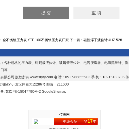
：
全不锈钢压力表 YTF-100不锈钢压力表厂家
下一篇：
磁性浮子液位计UHZ-528
品：各种规格的压力表、磁翻板液位计、玻璃管液位计、电容变送器、电磁流量计、涡
阀门等
有限公司 版权所有
www.sryry.com
电 话：0517-86855903 手 机：18915180705 传
湖经济开发区同泰大道286号 邮编：211600
P备:
苏ICP备18047790号-2
GoogleSitemap
仪表网
17
中级会员
第
年