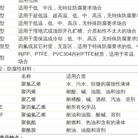
适用范围
型
适用于低、中压，无特征防腐要求场合
型
适用于超低温、超高温、低、中、高压，无特殊防腐要
型
适用于低温，低、中、高压，无特殊防腐要求场合
型
适用于埋地式或顶部开孔贮槽、介质粘性不太大的场合
型
适用于需保温或冷却，低、中、高压，无特殊防腐要求
里型
四氟或其它衬里，无盲区，适用于特殊防腐要求的低、
纯
PP
、
PTFE
、
PVC304
内衬
PTFE
材质，适用于常温
型
场合
2
：防腐性材料：
名称
适用介质
C
聚氯乙烯
水、污水、轻微的腐蚀性液体
聚丙烯
耐酸、碱、油脂、油和油剂
聚乙烯
耐稀酸、碱、酒精、汽油、溶剂
E
聚四氟乙烯
耐所有化学品
F
聚偏氟乙烯
耐油和油脂、酸碱、溶剂
R
聚氨酯
耐燃料、热油和含有的液体
聚酰胺
耐油、油脂和溶剂
产品特点：