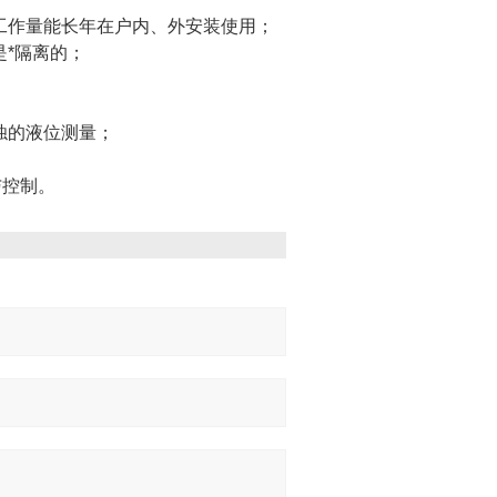
工作量能长年在户内、外安装使用；
*隔离的；
浊的液位测量；
与控制。
：