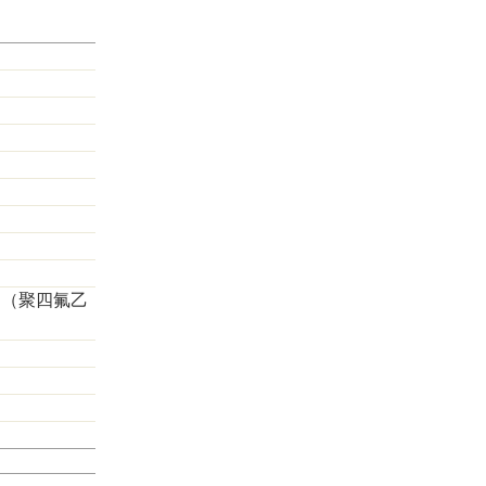
E（
聚四氟乙