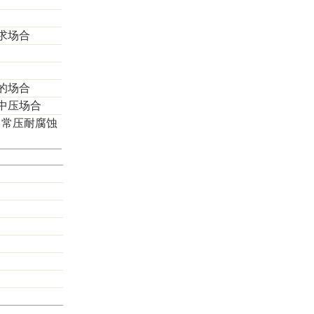
求场合
的场合
中压场合
、常压耐腐蚀