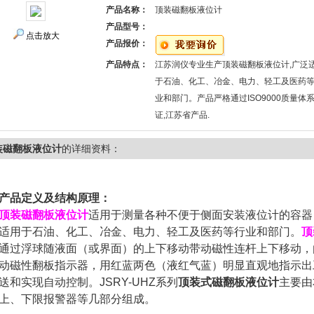
产品名称：
顶装磁翻板液位计
产品型号：
点击放大
产品报价：
产品特点：
江苏润仪专业生产顶装磁翻板液位计,广泛
于石油、化工、冶金、电力、轻工及医药
业和部门。产品严格通过ISO9000质量体
证,江苏省产品.
装磁翻板液位计
的详细资料：
产品定义及结构原理：
顶装磁翻板液位计
适用于测量各种不便于侧面安装液位计的容器
适用于石油、化工、冶金、电力、轻工及医药等行业和部门。
顶
通过浮球随液面（或界面）的上下移动带动磁性连杆上下移动，
动磁性翻板指示器，用红蓝两色（液红气蓝）明显直观地指示出
送和实现自动控制。JSRY-UHZ系列
顶装式磁翻板液位计
主要由
上、下限报警器等几部分组成。