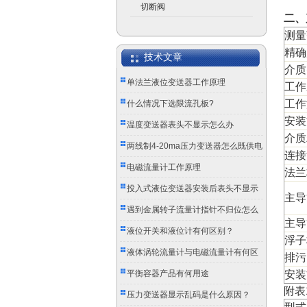
切断阀
二、
测量
精确
技术文章
介质
单法兰液位变送器工作原理
工作
工作
什么情况下选限流孔板?
安装
温度变送器表头不显示怎么办
介质
两线制4-20ma压力变送器怎么既供电
连接
又传信号？
电磁流量计工作原理
法兰
投入式液位变送器安装后表头不显示
主导
怎么办？
遇到金属转子流量计指针不归位怎么
主导
办？
液位开关和液位计有何区别？
浮子
液体涡轮流量计与电磁流量计有何区
排污
别？
平衡容器产品有何用途
安装
附表
压力变送器显示乱码是什么原因？