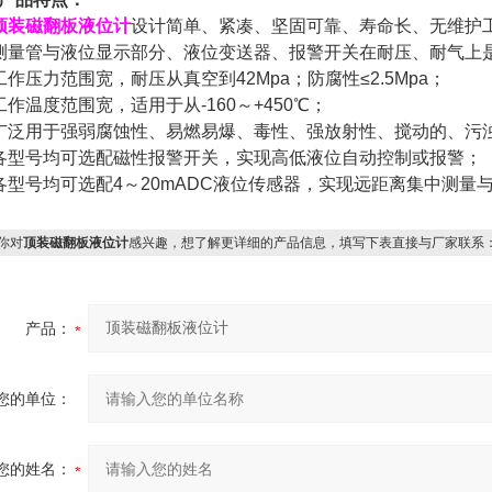
顶装磁翻板液位计
设计简单、紧凑、坚固可靠、寿命长、无维护
测量管与液位显示部分、液位变送器、报警开关在耐压、耐气上是
工作压力范围宽，耐压从真空到
42Mpa
；防腐性
≤2.5Mpa
；
工作温度范围宽，适用于从
-160
～
+450
℃；
广泛用于强弱腐蚀性、易燃易爆、毒性、强放射性、搅动的、污
各型号均可选配磁性报警开关，实现高低液位自动控制或报警；
各型号均可选配
4
～
20mADC
液位传感器，实现远距离集中测量
你对
顶装磁翻板液位计
感兴趣，想了解更详细的产品信息，填写下表直接与厂家联系
产品：
您的单位：
您的姓名：