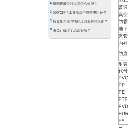
型式
磁翻板液位计退花怎么处理？
普通
500℃以下工业测温中选热电阻还是
真空
双金属温度计？
防霜
数显压力表与指针压力表有何区别？
地下
液位计磁浮子怎么安装？
夹套
内衬
防腐
附表
代号
PV
PP
PE
PTF
PVD
PU
PA
三、