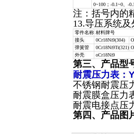
0~100；-0.1~0、-0.1
注：括号内的
13.
导压系统及
零件名称
材料牌号
接头
0Cr18Ni9(304)
O
弹簧管
0Cr18Ni9Ti(321)
O
外壳
oCr18Ni9
第三、产品型
耐震压力表：YT
不锈钢耐震压力表
耐震膜盒压力表：
耐震电接点压力表
第四、产品图