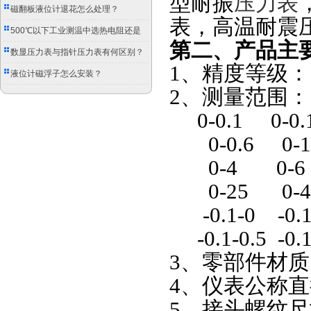
型耐振
压力表
磁翻板液位计退花怎么处理？
表，高温耐震
500℃以下工业测温中选热电阻还是
第二、产品主
双金属温度计？
数显压力表与指针压力表有何区别？
1
、精度等级：
液位计磁浮子怎么安装？
2、测量范围： 
0-0.1 0-0.
0-0.6 0-1
0-4 0-6
0-25 0-4
-0.1-0 -0.1-0
-0.1-0.5 -0.1
3、零部件材质：SU
4、仪表公称直径
5、接头螺纹尺寸