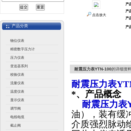
产
产
江苏润仪仪表有限公司
点击放大
产
产品分类
产
物位仪表
精密数字压力计
压力仪表
变送器系列
耐震压力表YTN-100
的详细资
校验仪表
耐震压力表YTN
流量仪表
*、
产品概念
温度仪表
显示仪表
耐震压力表YT
调节阀
油），装有缓
电线电缆
介质强烈脉动
截止阀