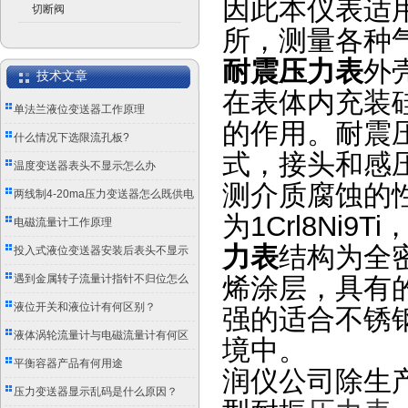
因此本仪表适
切断阀
所，测量各种
耐震压力表
外
技术文章
在表体内充装
单法兰液位变送器工作原理
的作用。耐震压
什么情况下选限流孔板?
式，接头和感压
温度变送器表头不显示怎么办
测介质腐蚀的
两线制4-20ma压力变送器怎么既供电
为1Crl8Ni9Ti
又传信号？
电磁流量计工作原理
力表
结构为全
投入式液位变送器安装后表头不显示
怎么办？
遇到金属转子流量计指针不归位怎么
烯涂层，具有
办？
液位开关和液位计有何区别？
强的适合不锈
液体涡轮流量计与电磁流量计有何区
境中。
别？
平衡容器产品有何用途
润仪公司除生
压力变送器显示乱码是什么原因？