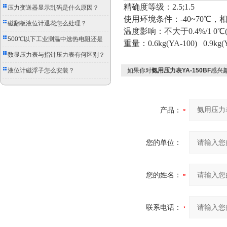
精确度等级：2.5;1.5
压力变送器显示乱码是什么原因？
使用环境条件：-40~70
℃
，相
磁翻板液位计退花怎么处理？
温度影响：不大于0.4%/1 0
℃
500℃以下工业测温中选热电阻还是
重量：0.6kg(YA-100) 0.9kg(Y
双金属温度计？
数显压力表与指针压力表有何区别？
液位计磁浮子怎么安装？
如果你对
氨用压力表YA-150BF
感兴
产品：
您的单位：
您的姓名：
联系电话：