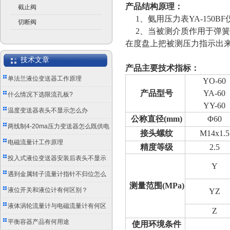
产品结构原理：
截止阀
1、氨用压力表YA-150
切断阀
2、当被测介质作用于弹簧
在度盘上把被测压力指示出
技术文章
产品主要技术指标：
单法兰液位变送器工作原理
YO-60
产品型号
YA-60
什么情况下选限流孔板?
YY-60
温度变送器表头不显示怎么办
公称直径(mm)
Φ60
两线制4-20ma压力变送器怎么既供电
接头螺纹
M14x1.5
又传信号？
电磁流量计工作原理
精度等级
2.5
投入式液位变送器安装后表头不显示
Y
怎么办？
遇到金属转子流量计指针不归位怎么
测量范围(MPa)
办？
液位开关和液位计有何区别？
YZ
液体涡轮流量计与电磁流量计有何区
Z
别？
平衡容器产品有何用途
使用环境条件