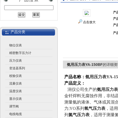
产
产
江苏润仪仪表有限公司
点击放大
产
产品分类
产
物位仪表
精密数字压力计
压力仪表
氨用压力表YA-150BF
的详细资
变送器系列
校验仪表
产品名称：
氨用压力表YA-15
产品定义：
流量仪表
润仪公司生产的
氨用压力表Y
温度仪表
金钎焊料无腐蚀作用，非结
显示仪表
测量氨的液体、气体或其混
调节阀
力;YO系列
氧气压力表
，适用
电线电缆
列
氮气压力表
，适用于测量