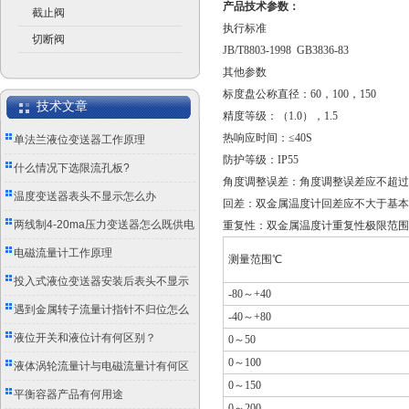
产品技术参数：
截止阀
执行标准
切断阀
JB/T8803-1998 GB3836-83
其他参数
标度盘公称直径：60，100，150
技术文章
精度等级：（1.0），1.5
热响应时间：≤40S
单法兰液位变送器工作原理
防护等级：IP55
什么情况下选限流孔板?
角度调整误差：角度调整误差应不超过其
温度变送器表头不显示怎么办
回差：双金属温度计回差应不大于基本
两线制4-20ma压力变送器怎么既供电
重复性：双金属温度计重复性极限范围应
又传信号？
电磁流量计工作原理
测量范围℃
投入式液位变送器安装后表头不显示
-80～+40
怎么办？
遇到金属转子流量计指针不归位怎么
-40～+80
办？
液位开关和液位计有何区别？
0～50
0～100
液体涡轮流量计与电磁流量计有何区
0～150
别？
平衡容器产品有何用途
0～200