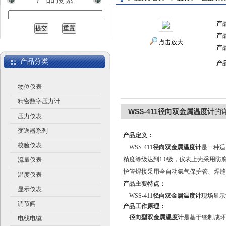
产
产
江苏润仪仪表有限公司
点击放大
产
产品分类
产
物位仪表
精密数字压力计
WSS-411径向双金属温度计
的
压力仪表
变送器系列
产品定义：
校验仪表
WSS-411
径向双金属温度计
是一种适
精度等级达到1.0级，仪表上壳采用防
流量仪表
护管焊接采用全自动氩气保护管、焊缝
温度仪表
产品主要特点：
显示仪表
WSS-411
径向双金属温度计
现场显示
调节阀
产品工作原理：
径向型双金属温度计
是基于绕制成环
电线电缆