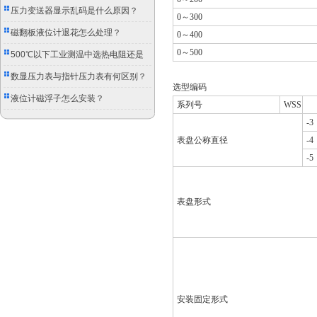
压力变送器显示乱码是什么原因？
0～300
磁翻板液位计退花怎么处理？
0～400
0～500
500℃以下工业测温中选热电阻还是
双金属温度计？
数显压力表与指针压力表有何区别？
选型编码
液位计磁浮子怎么安装？
系列号
WSS
-3
表盘公称直径
-4
-5
表盘形式
安装固定形式