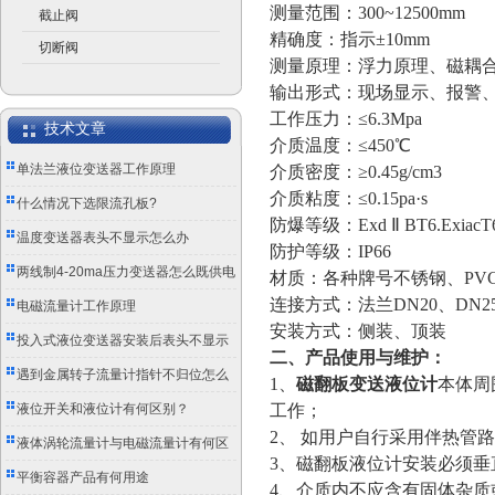
测量范围：300~12500mm
截止阀
精确度：指示±10mm
切断阀
测量原理：浮力原理、磁耦
输出形式：现场显示、报警
工作压力：≤6.3Mpa
技术文章
介质温度：≤450℃
单法兰液位变送器工作原理
介质密度：≥0.45g/cm3
介质粘度：≤0.15pa·s
什么情况下选限流孔板?
防爆等级：Exd Ⅱ BT6.ExiacT
温度变送器表头不显示怎么办
防护等级：IP66
两线制4-20ma压力变送器怎么既供电
材质：各种牌号不锈钢、PV
连接方式：法兰DN20、DN2
又传信号？
电磁流量计工作原理
安装方式：侧装、顶装
投入式液位变送器安装后表头不显示
二、产品使用与维护：
怎么办？
遇到金属转子流量计指针不归位怎么
1、
磁翻板变送液位计
本体周
办？
液位开关和液位计有何区别？
工作；
2、 如用户自行采用伴热管
液体涡轮流量计与电磁流量计有何区
3、磁翻板液位计安装必须
别？
平衡容器产品有何用途
4、介质内不应含有固体杂