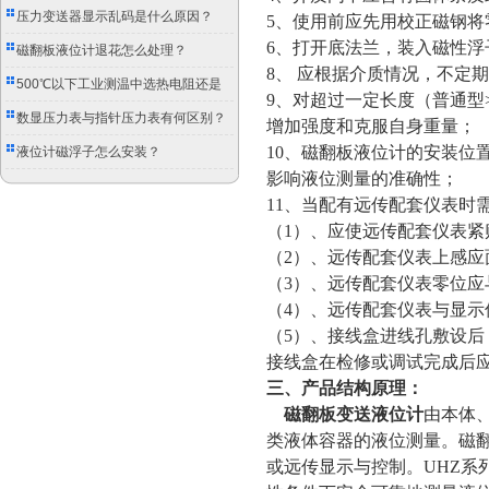
压力变送器显示乱码是什么原因？
5、使用前应先用校正磁钢
6、打开底法兰，装入磁性
磁翻板液位计退花怎么处理？
8、 应根据介质情况，不定
500℃以下工业测温中选热电阻还是
9、对超过一定长度（普通型
双金属温度计？
数显压力表与指针压力表有何区别？
增加强度和克服自身重量；
10、磁翻板液位计的安装位
液位计磁浮子怎么安装？
影响液位测量的准确性；
11、当配有远传配套仪表时
（1）、应使远传配套仪表
（2）、远传配套仪表上感应
（3）、远传配套仪表零位
（4）、远传配套仪表与显
（5）、接线盒进线孔敷设
接线盒在检修或调试完成后
三、产品结构原理：
磁翻板变送液位计
由本体
类液体容器的液位测量。磁
或远传显示与控制。UHZ