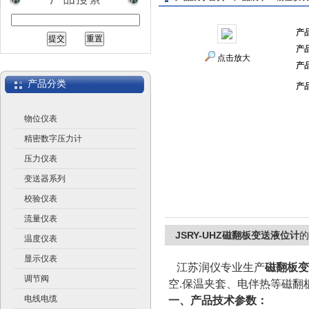
产
产
江苏润仪仪表有限公司
点击放大
产
产品分类
产
物位仪表
精密数字压力计
压力仪表
变送器系列
校验仪表
流量仪表
JSRY-UHZ磁翻板变送液位计
的
温度仪表
显示仪表
江苏润仪专业生产
磁翻板变
调节阀
空.保温夹套、电伴热等磁翻
电线电缆
一、产品技术参数：