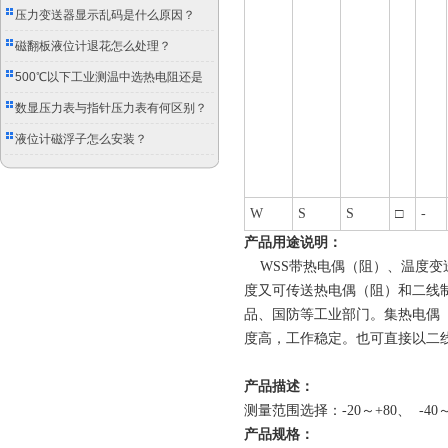
压力变送器显示乱码是什么原因？
磁翻板液位计退花怎么处理？
500℃以下工业测温中选热电阻还是
双金属温度计？
数显压力表与指针压力表有何区别？
液位计磁浮子怎么安装？
W
S
S
□
-
产品用途说明：
WSS带热电偶（阻）、温度变
度又可传送热电偶（阻）和二线
品、国防等工业部门。集热电偶
度高，工作稳定。也可直接以二
产品描述：
测量范围选择：-20～+80、 -40～+
产品规格：