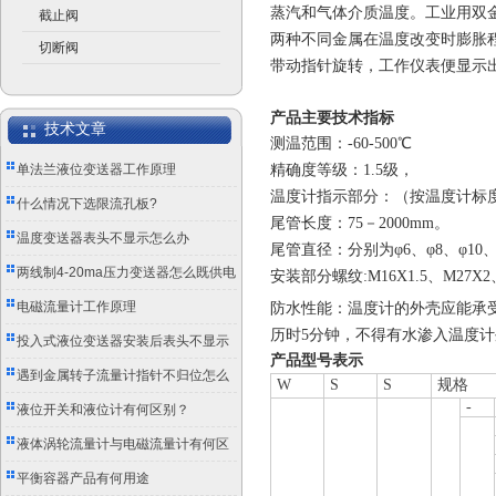
蒸汽和气体介质温度。工业用双
截止阀
两种不同金属在温度改变时膨胀
切断阀
带动指针旋转，工作仪表便显示
产品主要技术指标
技术文章
测温范围：-60-500℃
单法兰液位变送器工作原理
精确度等级：1.5级，
温度计指示部分：（按温度计标度盘的
什么情况下选限流孔板?
尾管长度：75－2000mm。
温度变送器表头不显示怎么办
尾管直径：分别为φ6、φ8、φ10、
两线制4-20ma压力变送器怎么既供电
安装部分螺纹:M16X1.5、M27X
又传信号？
电磁流量计工作原理
防水性能：温度计的外壳应能承受
历时5分钟，不得有水渗入温度计
投入式液位变送器安装后表头不显示
产品型号表示
怎么办？
遇到金属转子流量计指针不归位怎么
W
S
S
规格
-
办？
液位开关和液位计有何区别？
液体涡轮流量计与电磁流量计有何区
别？
平衡容器产品有何用途