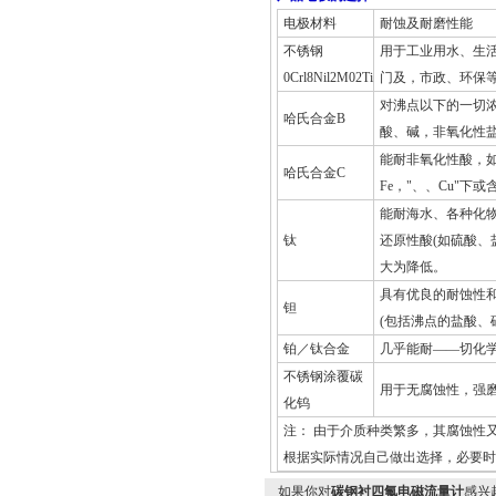
电极材料
耐蚀及耐磨性能
不锈钢
用于工业用水、生
0Crl8Nil2M02Ti
门及，市政、环保
对沸点以下的一切
哈氏合金B
酸、碱，非氧化性
能耐非氧化性酸，
哈氏合金C
Fe，"、、Cu"
能耐海水、各种化物
钛
还原性酸(如硫酸、
大为降低。
具有优良的耐蚀性
钽
(包括沸点的盐酸、
铂／钛合金
几乎能耐——切化
不锈钢涂覆碳
用于无腐蚀性，强
化钨
注： 由于介质种类繁多，其腐蚀性
根据实际情况自己做出选择，必要时
如果你对
碳钢衬四氟电磁流量计
感兴