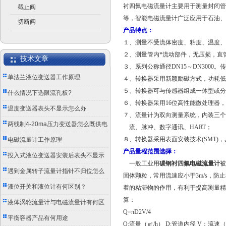
衬四氟电磁流量计主要用于测量封闭管
截止阀
等，智能电磁流量计广泛应用于石油、
切断阀
产品特点：
１、测量不受流体密度、粘度、温度、
２、测量管内*流动部件，无压损，直
技术文章
３、系列公称通径DN15～DN3000
单法兰液位变送器工作原理
４、转换器采用新颖励磁方式，功耗低、
５、转换器可与传感器组成一体型或分
什么情况下选限流孔板?
６、转换器采用16位高性能微处理器，
温度变送器表头不显示怎么办
７、流量计为双向测量系统，内装三个
两线制4-20ma压力变送器怎么既供电
流、脉冲、数字通讯、HART；
又传信号？
８、转换器采用表面安装技术(SMT)
电磁流量计工作原理
产品量程范围选择：
投入式液位变送器安装后表头不显示
一般工业用
碳钢衬四氟电磁流量计
被
怎么办？
遇到金属转子流量计指针不归位怎么
固体颗粒，常用流速应小于3m/s，防
办？
液位开关和液位计有何区别？
着的粘滞物的作用，有利于提高测量精
算：
液体涡轮流量计与电磁流量计有何区
Q=
πD2V/4
别？
平衡容器产品有何用途
Q:流量（㎡/h） D:管道内径 V：流速（