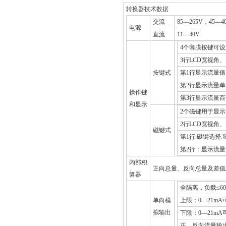
转换器技术数据
交流
85
—265V，45—40
电源
直流
11
—40V
4
个薄膜按键可设
3
行LCD宽视角
按键式
第1行显示流量值
第2行显示流量
操作键
第3行显示流量
和显示
2
个磁键用于显示参
2
行LCD宽视角
磁键式
第1行:磁键选择
第2行：显示流量
内部积
正向总量、反向总量及差值
算器
全隔离，负载≤600
单向模
上限：0—21mA
拟输出
下限：0—21mA
正、反向流量输