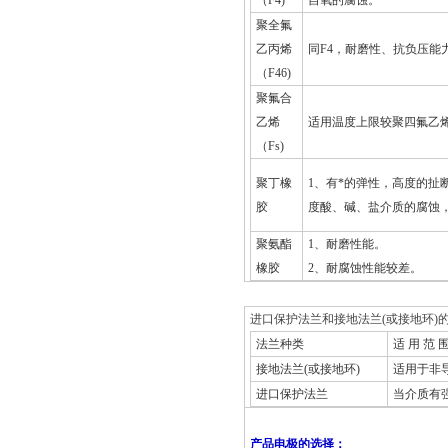
（F4)
自氧的腐蚀。
聚全氟
乙丙烯
同F4，耐磨性、抗负压能
（F46)
聚氟合
乙烯
适用温度上限较聚四氟乙
（Fs)
聚丁橡
1
、有*的弹性，高度的扯
胶
度酸、碱、盐介质的腐蚀
聚氨酯
1
、耐磨性能。
橡胶
2
、耐腐蚀性能较差。
进口保护法兰和接地法兰(或接地环)
法兰种类
适 用 范 
接地法兰(或接地环)
适用于非
进口保护法兰
当介质有
产品电极的选择：