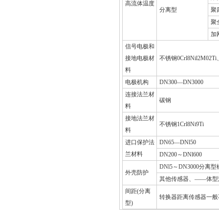
高流体温度
分离型
聚
聚
加
信号电极和
接地电极材
不锈钢0Crl8Nil2
料
电极机构
DN300
—DN3000
连接法兰材
碳钢
料
接地法兰材
不锈钢1Crl8Ni9Ti
料
进口保护法
DN65
—DNl50
兰材料
DN200
～DNl600
DNl5
～DN3000分
外壳防护
其他传感器、——体型
间距(分离
转换器距离传感器一般不
型)