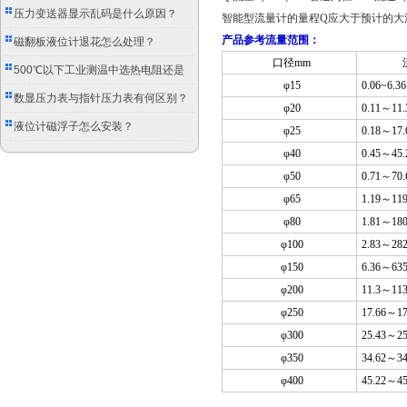
压力变送器显示乱码是什么原因？
智能型流量计的量程Q应大于预计的大
产品参考流量范围：
磁翻板液位计退花怎么处理？
口径mm
500℃以下工业测温中选热电阻还是
φ15
0.06~6.36
双金属温度计？
数显压力表与指针压力表有何区别？
φ20
0.11
～11.
液位计磁浮子怎么安装？
φ25
0.18
～17.
φ40
0.45
～45.
φ50
0.71
～70.
φ65
1.19
～119
φ80
1.81
～180
φ100
2.83
～282
φ150
6.36
～635
φ200
11.3
～113
φ250
17.66
～17
φ300
25.43
～25
φ350
34.62
～34
φ400
45.22
～45