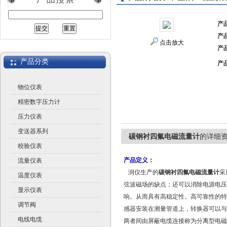
产
产
江苏润仪仪表有限公司
点击放大
产
产品分类
产
物位仪表
精密数字压力计
压力仪表
变送器系列
碳钢衬四氟电磁流量计
的详细
校验仪表
产品定义：
流量仪表
润仪生产的
碳钢衬四氟电磁流量计
采
温度仪表
弦波磁场的缺点；还可以消除电源电压
显示仪表
响。从而具有高稳定性、高可靠性的特
调节阀
感器安装在测量管道上，转换器可以与
电线电缆
两者间由屏蔽电缆连接称为分离型电磁