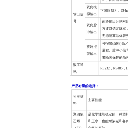
双向模
下限限制为。或4
拟输出
输出信
号
两路输出分别对应正
双向脉
方波或选定脉宽，
冲输出
无源隔离晶体管开
可报警(编程)
双路报
量程、脉冲小信
警输出
带隔离保护的晶体管
数字通
RS232
，RS485，
讯
产品衬里的选择：
衬里材
主要性能
料
聚四氟
是化学性能稳定的一种塑
乙烯
和王水，也能耐浓碱和各