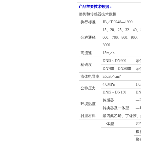
产品主要技术数据：
整机和传感器技术数据
执行标准
JB
／T 9248—1999
15
、20、25、32、40、5
公称通径
600、700、800、900、
3000
高流速
15m
／s
DNl5
～DN600
示值
精确度
DN700
—DN3000
示值
流体电导率
≥5uS／cm?
4.0MPa
1.
公称压力
DNl5
～DN150
DN
传感器
—
环境温度
转换器及一体型
—
衬里材料
聚四氟乙烯、丁橡胶、聚
—体型
70
橡
聚