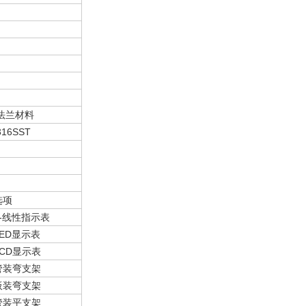
法兰材料
316SST
选项
0-线性指示表
LED显示表
LCD显示表
管装弯支架
板装弯支架
管装平支架