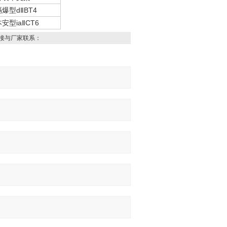
隔爆型dⅡBT4
安型iaⅡCT6
接与厂家联系：