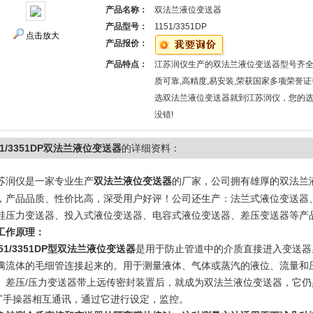
产品名称：
双法兰液位变送器
产品型号：
1151/3351DP
点击放大
产品报价：
产品特点：
江苏润仪生产的双法兰液位变送器型号齐全
质可靠,高精度,易安装,荣获国家多项荣誉证
选双法兰液位变送器就到江苏润仪，您的
没错!
51/3351DP双法兰液位变送器
的详细资料：
苏润仪是一家专业生产
双法兰液位变送器
的厂家，公司拥有雄厚的双法兰
，产品品质、性价比高，深受用户好评！公司还生产：法兰式液位变送器
硅压力变送器、投入式液位变送器、电容式液位变送器、差压变送器等产
工作原理：
51/3351DP型双法兰液位变送器
是用于防止管道中的介质直接进入变送器
满流体的毛细管连接起来的。用于测量液体、气体或蒸汽的液位、流量和压力
。差压/压力变送器带上远传密封装置后，就成为双法兰液位变送器，它仍
RT手操器相互通讯，通过它进行设定，监控。