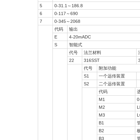
5
0-31.1～186.8
6
0-117～690
7
0-345～2068
代码
输出
E
4-20mADC
S
智能式
代号
法兰材料
22
316SST
代号
附加功能
S1
一个远传装置
S2
二个远传装置
代码
M1
M2
M3
B1
B2
B3