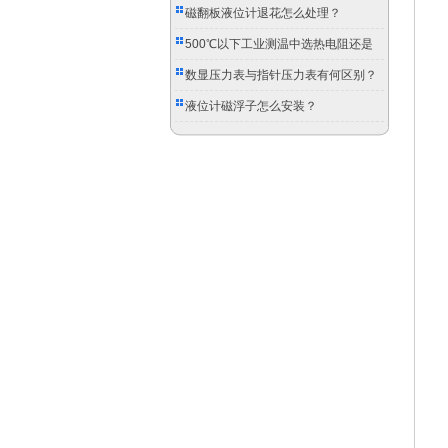
磁翻板液位计退花怎么处理？
500℃以下工业测温中选热电阻还是
双金属温度计？
数显压力表与指针压力表有何区别？
液位计磁浮子怎么安装？