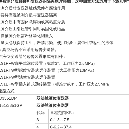
免被测介质直接和变送器的隔离膜片接触，这种测量方法适用于下述几种
被测介质对变送器敏感元件有腐蚀作用
需要将高温被测介质与变送器隔离
被测介质中有固体悬浮物或高粘度介质
被测介质由引压管引同时易固化或结晶
更换被测介质需严格净化测量头
测量头必须保持卫生，严禁污染。使用对象：腐蚀性或粘性的液体
：真空场合不宜采用远传变送器。
兰液位变送器的远传装置形式有四种：
191PFW扁平式远传装置（标准3″、工作压力2.5MPa）
1191RTW型螺纹安装式远传装置（大工作压力10MPa）
1191RFW型法兰安装式远传装置
191EFW型插入筒式远传装置（标准3″或4″，工作压力2.5MPa）
选型方式
1/3351DP
双法兰液位变送器
151/3351GP
双法兰液位变送器
代码
量程范围KPa
3
0-1.3～7.5
4
0-6.2～37.4