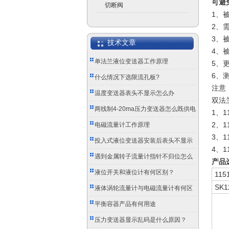
可避
切断阀
1、
2、
3、
技术文章
4、
单法兰液位变送器工作原理
5、
6、
什么情况下选限流孔板?
注意
温度变送器表头不显示怎么办
双法
两线制4-20ma压力变送器怎么既供电
1、1
又传信号？
2、
电磁流量计工作原理
3、
投入式液位变送器安装后表头不显示
4、1
怎么办？
遇到金属转子流量计指针不归位怎么
产品
办？
液位开关和液位计有何区别？
115
SK1
液体涡轮流量计与电磁流量计有何区
别？
平衡容器产品有何用途
压力变送器显示乱码是什么原因？