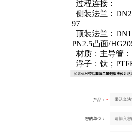
过程连接：
侧装法兰：DN25／P
97
顶装法兰：DN100
PN2.5凸面/HG
材质：主导管：1Cr
浮子：钛；PTF
如果你对
带活套法兰磁翻板液位计
感
产品：
您的单位：