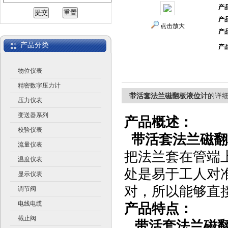
产
产
江苏润仪仪表有限公司
点击放大
产
产品分类
产
物位仪表
精密数字压力计
带活套法兰磁翻板液位计
的详
压力仪表
变送器系列
产品概述：
校验仪表
带活套法兰磁翻
流量仪表
把法兰套在管端
温度仪表
处是易于工人对
显示仪表
对，所以能够直
调节阀
电线电缆
产品特点：
截止阀
带活套法兰磁翻