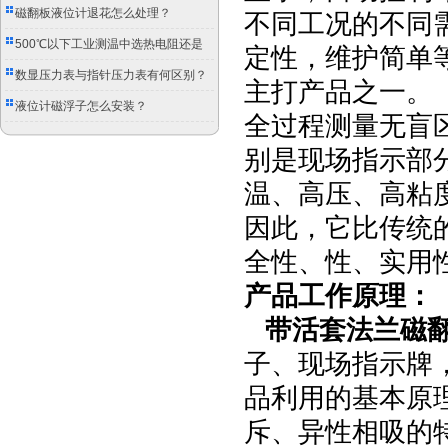
磁翻板液位计退花怎么处理？
不同工况的不同
500℃以下工业测温中选热电阻还是
定性，维护简单
双金属温度计？
数显压力表与指针压力表有何区别？
主打产品之一。
液位计磁浮子怎么安装？
全过程测量无盲
别是现场指示部
温、高压、高粘
因此，它比传统
全性、性、实用
产品工作原理：
带活套法兰磁翻
子、现场指示牌
品利用的基本原
斥、异性相吸的