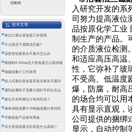
切断阀
入研究开发的系
司努力提高液位
技术文章
品按原化学工业 部
单法兰液位变送器工作原理
制生产的产品。
什么情况下选限流孔板?
的介质液位检测
温度变送器表头不显示怎么办
和适应高压高温
两线制4-20ma压力变送器怎么既供电
性，它弥补了玻
又传信号？
电磁流量计工作原理
不受高、低温度
投入式液位变送器安装后表头不显示
爆，防腐，耐高
怎么办？
遇到金属转子流量计指针不归位怎么
的场合均可以用
办？
液位开关和液位计有何区别？
具有显示直观，
液体涡轮流量计与电磁流量计有何区
公司提供的捆绑
别？
平衡容器产品有何用途
压力变送器显示乱码是什么原因？
显示，自动控制