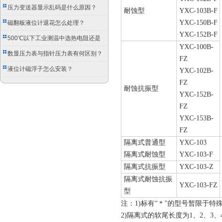
压力变送器显示乱码是什么原因？
耐蚀型
YXC-103B-F
YXC-150B-F
磁翻板液位计退花怎么处理？
YXC-152B-F
500℃以下工业测温中选热电阻还是
YXC-100B-
双金属温度计？
数显压力表与指针压力表有何区别？
FZ
液位计磁浮子怎么安装？
YXC-102B-
FZ
耐蚀抗振型
YXC-152B-
FZ
YXC-153B-
FZ
隔离式普通型
YXC-103
隔离式耐蚀型
YXC-103-F
隔离式抗振型
YXC-103-Z
隔离式耐蚀抗振
YXC-103-FZ
型
注：1)标有“＊"的型号暂限于特
2)隔离式的软尾长度为1、2、3、