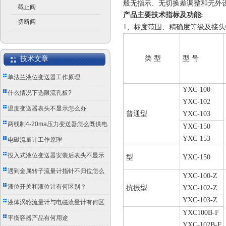
般无指示、无切换差调整和无外
截止阀
产品主要技术指标及功能:
切断阀
1、标度范围、精确度等级及接
类 型
型 号
技术文章
单法兰液位变送器工作原理
YXC-100
什么情况下选限流孔板?
YXC-102
温度变送器表头不显示怎么办
普通型
YXC-103
两线制4-20ma压力变送器怎么既供电
YXC-150
YXC-153
又传信号？
电磁流量计工作原理
投入式液位变送器安装后表头不显示
型
YXC-150
怎么办？
遇到金属转子流量计指针不归位怎么
YXC-100-Z
办？
液位开关和液位计有何区别？
抗振型
YXC-102-Z
YXC-103-Z
液体涡轮流量计与电磁流量计有何区
YXC100B-F
别？
平衡容器产品有何用途
YXC-102B-F