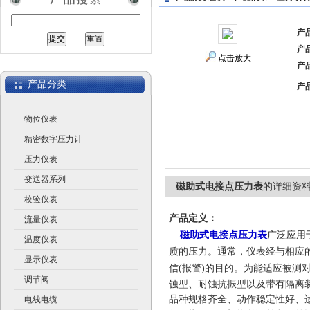
产
产
江苏润仪仪表有限公司
点击放大
产
产品分类
产
物位仪表
精密数字压力计
压力仪表
变送器系列
磁助式电接点压力表
的详细资
校验仪表
产品定义：
流量仪表
磁助式电接点压力表
广泛应用
温度仪表
质的压力。通常，仪表经与相应的
显示仪表
信(报警)的目的。
为能适应被测
调节阀
蚀型、耐蚀抗振型以及带有隔离装
品种规格齐全、动作稳定性好、
电线电缆