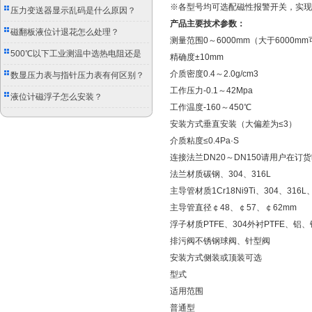
※各型号均可选配磁性报警开关，实现
压力变送器显示乱码是什么原因？
产品主要技术参数：
磁翻板液位计退花怎么处理？
测量范围0～6000mm（大于6000m
500℃以下工业测温中选热电阻还是
精确度±10mm
介质密度0.4～2.0g/cm3
双金属温度计？
数显压力表与指针压力表有何区别？
工作压力-0.1～42Mpa
液位计磁浮子怎么安装？
工作温度-160～450℃
安装方式垂直安装（大偏差为≤3）
介质粘度≤0.4Pa·S
连接法兰DN20～DN150请用户在订
法兰材质碳钢、304、316L
主导管材质1Cr18Ni9Ti、304、316
主导管直径￠48、￠57、￠62mm
浮子材质PTFE、304外衬PTFE、铝、
排污阀不锈钢球阀、针型阀
安装方式侧装或顶装可选
型式
适用范围
普通型