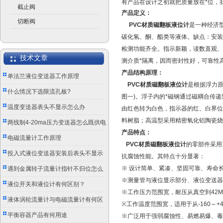
有产品在设计之初就把质量放在*位，
截止阀
产品定义：
切断阀
PVC材质磁翻板液位计
是一种经济
碳化氢、酮、酯类等液体。缺点：安装
检测功能齐全。指示新颖，读数直观、
技术文章
测介质*隔离，因而密封性好，可靠性
产品结构原理：
单法兰液位变送器工作原理
PVC材质磁翻板液位计
是根据浮力
什么情况下选限流孔板?
图一)。浮子内的*磁钢通过磁耦合传递
温度变送器表头不显示怎么办
由红色转为白色，指示器的红、白界位
料树脂；高温型采用精密氧化铝陶瓷烧
两线制4-20ma压力变送器怎么既供电
产品特点：
又传信号？
电磁流量计工作原理
PVC材质磁翻板液位计
的零部件采用1
投入式液位变送器安装后表头不显示
抗腐蚀性能。其特点十分显著：
怎么办？
※ 设计简单、紧凑、坚固可靠、寿命
遇到金属转子流量计指针不归位怎么
※测量管与液位显示部分、液位变送器
办？
液位开关和液位计有何区别？
※工作压力范围宽，耐压从真空到42Mpa
液体涡轮流量计与电磁流量计有何区
※工作温度范围宽，适用于从-160～+4
别？
平衡容器产品有何用途
※广泛用于强弱腐蚀性、易燃易爆、毒