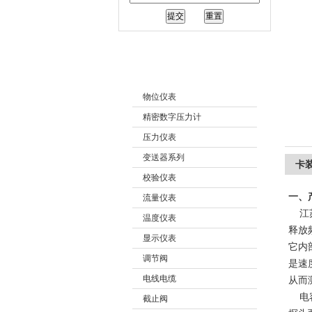
江苏润仪仪表有限公司
产品分类
物位仪表
精密数字压力计
压力仪表
变送器系列
卡
校验仪表
一、
流量仪表
江苏
温度仪表
释放
显示仪表
它内
调节阀
是速
电线电缆
从而
电容
截止阀