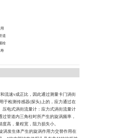
常用
管道
螺栓
靠寿
f和流速v成正比，因此通过测量卡门涡街
用于检测传感器(探头)上的，应力通过在
。压电式涡街流量计：应力式涡街流量计
通过管道内三角柱时所产生的旋涡频率，
精度高，量程宽，阻力损失小。
旋涡发生体产生的旋涡作用力交替作用在