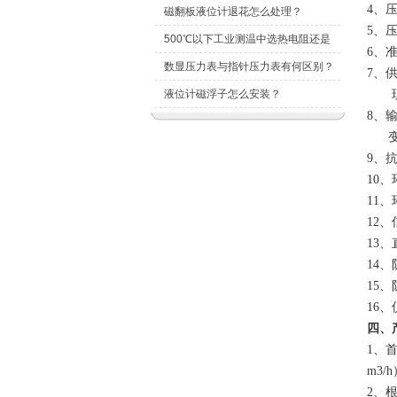
4、压
磁翻板液位计退花怎么处理？
5、压
500℃以下工业测温中选热电阻还是
6、准
双金属温度计？
数显压力表与指针压力表有何区别？
7、供
液位计磁浮子怎么安装？
现场
8、
变送
9、
10、
11、
12、
13
14、
15
16
四、
1、
m3
2、