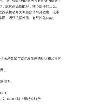
号。*的内部结构使探头具有良好的抗振性
型，故抗高温性能好，核心部件的工艺、
位器或拨动开关调整频带和灵敏度，无零
作用，增强抗振性能、有线性化功能。
，仪表系数仅与旋涡发生体的形状和尺寸有
联网。
抑制能力。
50℃
入式,DN1000以上可特殊订货