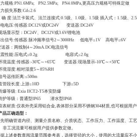
力规格:PN1.6MPa; PN2.5MPa; PN4.0MPa,更高压力规格可特殊定做
力损失系数:Cd≤2.6
 确 度:法兰卡装式、法兰连接式:0.5级、1.0级、1.5级 插入式：1.5级、2.
电电压:传感器:DC12V或DC24V 变送器:DC24V
显示型：DC24V、DC12V或3.6V锂电池
输出信号:传感器:脉冲频率信号2～3000Hz 低电平≤1V 高电平≥6V
器：两线制4～20mA.DC电流信号
抗震性能:压电式≤0.2g 电容式≤2.0g
环境温度:传感器:-30℃～+65℃ 变送器:现场显示-10℃～+50℃
环境湿度:相对湿度5～85%RH
信号远传距离:≤500m
、直管段长度:上游≥10D 下游≥5D
防爆等级: Exia IICT2-T5本安防爆
、防护等级：普通型IP65 潜水型IP68
、仪表材质:仪表外壳采用铝合金,表体部分采用不锈钢304材质,也可根据用
产品正确选型：
首先明确管道内径、测量介质名称、介质状态、工作压力、工作温度、工
/h）非工况流量可根据用户提供参数定做。
根据上述参数查阅流量范围参考表，选择管径的大小，使用的大流量应不小