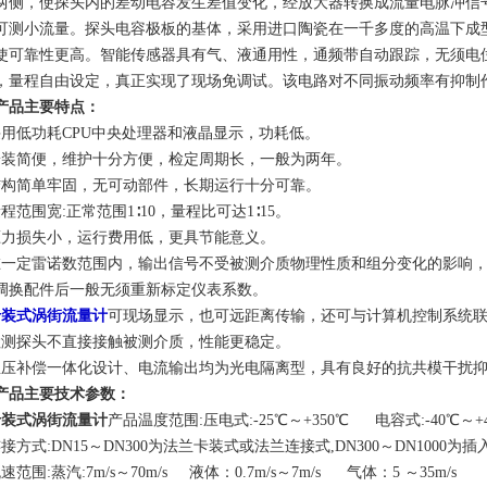
两侧，使探头内的差动电容发生差值变化，经放大器转换成流量电脉冲信
可测小流量。探头电容极板的基体，采用进口陶瓷在一千多度的高温下成
使可靠性更高。智能传感器具有气、液通用性，通频带自动跟踪，无须电
，量程自由设定，真正实现了现场免调试。该电路对不同振动频率有抑制
产品主要特点：
采用低功耗CPU中央处理器和液晶显示，功耗低。
安装简便，维护十分方便，检定周期长，一般为两年。
结构简单牢固，无可动部件，长期运行十分可靠。
程范围宽:正常范围1∶10，量程比可达1∶15。
压力损失小，运行费用低，更具节能意义。
在一定雷诺数范围内，输出信号不受被测介质物理性质和组分变化的影响
调换配件后一般无须重新标定仪表系数。
卡装式涡街流量计
可现场显示，也可远距离传输，还可与计算机控制系统
检测探头不直接接触被测介质，性能更稳定。
温压补偿一体化设计、电流输出均为光电隔离型，具有良好的抗共模干扰
产品主要技术参数：
卡装式涡街流量计
产品温度范围:压电式:-25℃～+350℃ 电容式:-40℃～+4
接方式:DN15～DN300为法兰卡装式或法兰连接式,DN300～DN1000为插
速范围:蒸汽:7m/s～70m/s 液体：0.7m/s～7m/s 气体：5 ～35m/s