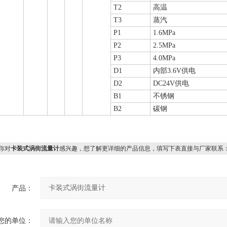
T2
高温
T3
蒸汽
P1
1.6MPa
P2
2.5MPa
P3
4.0MPa
D1
内部3.6V供电
D2
DC24V供电
B1
不锈钢
B2
碳钢
你对
卡装式涡街流量计
感兴趣，想了解更详细的产品信息，填写下表直接与厂家联系
产品：
您的单位：