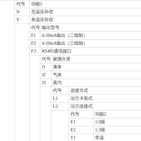
代号
功能1
N
无温压补偿
Y
有温压补偿
代号
输出型号
F1
4-20mA输出（二线制）
F2
4-20mA输出（三线制）
F3
RS485通讯接口
代号
被测介质
J1
液体
J2
气体
J3
蒸汽
代号
连接方式
L1
法兰卡装式
L2
法兰连接式
代号
功能2
E1
1.0级
E2
1.5级
T1
常温