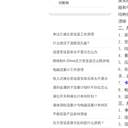
探头
切断阀
能和
结构
漂移
技术文章
二、
单法兰液位变送器工作原理
1、
2、
什么情况下选限流孔板?
3、
温度变送器表头不显示怎么办
4、量
两线制4-20ma压力变送器怎么既供电
5、
6、
又传信号？
电磁流量计工作原理
关，
投入式液位变送器安装后表头不显示
7、
怎么办？
遇到金属转子流量计指针不归位怎么
8、
办？
液位开关和液位计有何区别？
9、
三、
液体涡轮流量计与电磁流量计有何区
1、
别？
平衡容器产品有何用途
2、连
压力变送器显示乱码是什么原因？
3、流