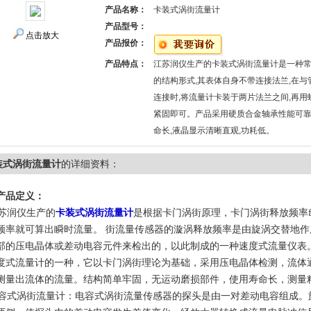
产品名称：
卡装式涡街流量计
产品型号：
点击放大
产品报价：
产品特点：
江苏润仪生产的卡装式涡街流量计是一种
的结构形式,其表体自身不带连接法兰,在与
连接时,将流量计卡装于两片法兰之间,再用
紧固即可。产品采用硬质合金轴承性能可
命长,液晶显示清晰直观,功耗低。
装式涡街流量计
的详细资料：
产品定义：
润仪生产的
卡装式涡街流量计
是根据卡门涡街原理，卡门涡街释放频率
频率就可算出瞬时流量。 街流量传感器的漩涡释放频率是由旋涡交替地作
部的压电晶体或差动电容元件来检出的，以此制成的一种速度式流量仪表
度式流量计的一种，它以卡门涡街理论为基础，采用压电晶体检测，流体
测量出流体的流量。结构简单牢固，无运动磨损部件，使用寿命长，测量
式涡街流量计：电容式涡街流量传感器的探头是由一对差动电容组成。