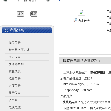
产
产
江苏润仪仪表有限公司
点击放大
产
产品分类
产
物位仪表
精密数字压力计
压力仪表
快装热电阻
的详细资料：
变送器系列
校验仪表
江苏润仪专业生产：
快装热电阻
、卫
所有产品都通过，选购！
流量仪表
：http://www.sryry。。ｃｏｍ
温度仪表
http://sryry.1688.com
显示仪表
产品定义：
调节阀
快装热电阻
产品是采用快接式法兰做为
电线电缆
，卡盘直径50.5mm ，插入深度与引