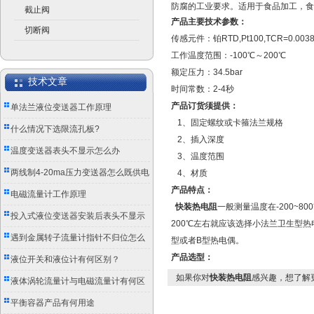
防腐的工业要求。适用于食品加工，食
截止阀
产品主要技术参数：
切断阀
传感元件：铂RTD,Pt100,TCR=0.003
工作温度范围：-100℃～200℃
额定压力：34.5bar
技术文章
时间常数：2-4秒
产品订货须提供：
单法兰液位变送器工作原理
1、固定螺纹或卡箍法兰规格
什么情况下选限流孔板?
2、插入深度
温度变送器表头不显示怎么办
3、温度范围
两线制4-20ma压力变送器怎么既供电
4、材质
产品特点：
又传信号？
电磁流量计工作原理
快装热电阻
一般测量温度在-200~
投入式液位变送器安装后表头不显示
200℃左右就应该选择小法兰卫生型热电
怎么办？
遇到金属转子流量计指针不归位怎么
型或者B型热电偶。
产品选型：
办？
液位开关和液位计有何区别？
如果你对
快装热电阻
感兴趣，想了解
液体涡轮流量计与电磁流量计有何区
别？
平衡容器产品有何用途