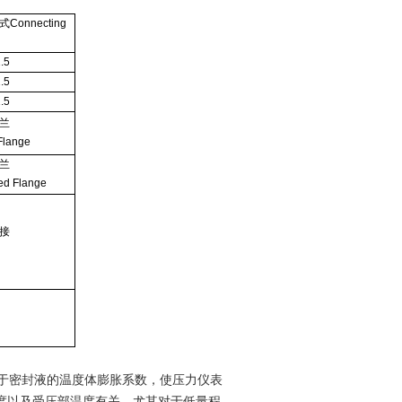
Connecting
.5
.5
.5
兰
Flange
兰
ed Flange
接
由于密封液的温度体膨胀系数，使压力仪表
度以及受压部温度有关，尤其对于低量程