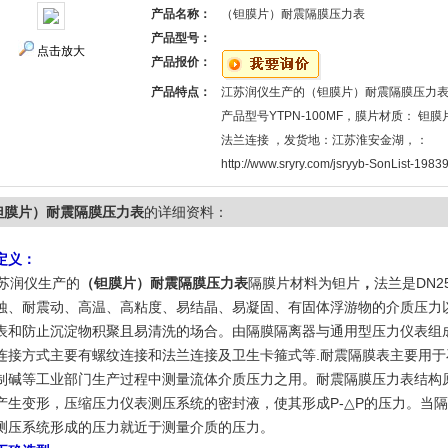
产品名称：
（钽膜片）耐震隔膜压力表
产品型号：
点击放大
产品报价：
产品特点：
江苏润仪生产的（钽膜片）耐震隔膜压力
产品型号YTPN-100MF，膜片材质： 钽膜
法兰连接 ，发货地：江苏淮安金湖，：
http://www.sryry.com/jsryyb-SonList-19839
钽膜片）耐震隔膜压力表
的详细资料：
定义：
苏润仪生产的
（钽膜片）耐震隔膜压力表
隔膜片材料为钽片
，
法兰是DN2
蚀、耐震动、高温、高粘度、易结晶、易凝固、有固体浮游物的介质压力
表和防止沉淀物积聚且易清洗的场合。由隔膜隔离器与通用型压力仪表组
连接方式主要有螺纹连接和法兰连接及卫生卡箍式等.耐震隔膜表主要用
制碱等工业部门生产过程中测量流体介质压力之用。耐震隔膜压力表结构
产生变形，压缩压力仪表测压系统的密封液，使其形成P-△P的压力。当
测压系统形成的压力就近于测量介质的压力。