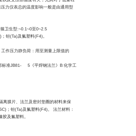
膜压力仪表总的温度影响一般是由通用型
箍卫生型:~0.1~0至0~2.5
C)；钽(Ta)及氟塑料(F4)。
℃ （2）工作压力静负荷：用至测量上限值的
械工业部标准JB81- 5《平焊钢法兰》B:化学工
隔离膜片、法兰及密封垫圈的材料来保
76C)；钽(Ta)及氟塑料(F4)。 法兰材料：
：硅橡胶及氟塑料。