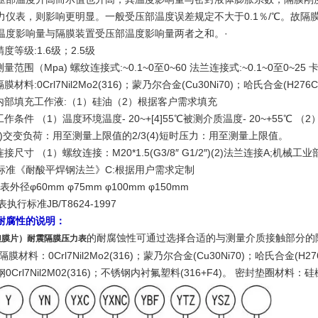
力仪表，则影响更明显。一般受压部温度误差规定不大于0.1％/℃。故隔
温度影响量与隔膜装置受压部温度影响量两者之和。·
度等级:1.6级；2.5级
量范围（Mpa) 螺纹连接式:~0.1~0至0~60 法兰连接式:~0.1~0至0~25 卡
膜材料:0Crl7Nil2Mo2(316)；蒙乃尔合金(Cu30Ni70)；哈氏合金(H276
内部填充工作液:（1）硅油（2）根据客户需求填充
作条件 （1）温度环境温度- 20~+[4]55℃被测介质温度- 20~+55
4(3)交变负荷：用至测量上限值的2/3(4)短时压力：用至测量上限值。
接尺寸 （1）螺纹连接：M20*1.5(G3/8″ G1/2″)(2)法兰连接A;机
标准《耐酸平焊钢法兰》C:根据用户需求定制
仪表外径φ60mm φ75mm φ100mm φ150mm
表执行标准JB/T8624-1997
耐腐性的说明：
的耐腐蚀性可通过选择合适的与测量介质接触部分的
钽膜片）耐震隔膜压力表
隔膜材料：0Crl7Nil2Mo2(316)；蒙乃尔合金(Cu30Ni70)；哈氏合金(H2
0Crl7Nil2M02(316)；不锈钢内衬氟塑料(316+F4)。 密封垫圈材料