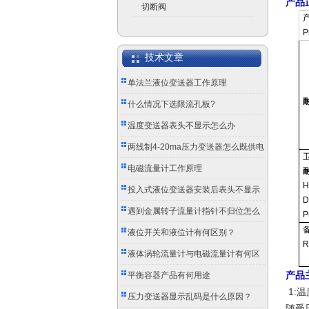
产品
切断阀
P
技术文章
单法兰液位变送器工作原理
什么情况下选限流孔板?
温度变送器表头不显示怎么办
两线制4-20ma压力变送器怎么既供电
又传信号？
电磁流量计工作原理
H
投入式液位变送器安装后表头不显示
D
怎么办？
遇到金属转子流量计指针不归位怎么
P
办？
液位开关和液位计有何区别？
R
液体涡轮流量计与电磁流量计有何区
别？
产品
平衡容器产品有何用途
1:
压力变送器显示乱码是什么原因？
随受