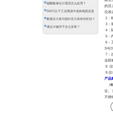
磁翻板液位计退花怎么处理？
的压
500℃以下工业测温中选热电阻还是
仪表
2：精
双金属温度计？
数显压力表与指针压力表有何区别？
3：测
液位计磁浮子怎么安装？
4：隔
5：
6：工
3/
7：连
业部
8 :
9:仪
产品
（
证。 
不锈钢