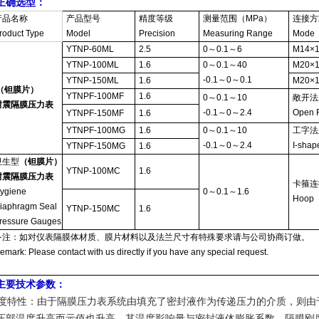
正确选型：
产品名称
产品型号
精度等级
测量范围（MPa）
连接方式
roduct Type
Model
Precision
Measuring Range
Mode
YTNP-60ML
2.5
0～0.1～6
M14×1
YTNP-100ML
1.6
0～0.1～40
M20×1
-0.1～0～0.1
YTNP-150ML
1.6
M20×1
（钽膜片）
YTNPF-100MF
1.6
0～0.1～10
敞开法
耐震隔膜压力表
-0.1～0～2.4
Open 
YTNPF-150MF
1.6
YTNPF-100MG
1.6
0～0.1～10
工字法
-0.1～0～2.4
I-shap
YTNPF-150MG
1.6
卫生型
（钽膜片）
YTNP-100MC
1.6
耐震隔膜压力表
卡箍连
ygiene
0～0.1～1.6
Hoop
iaphragm Seal
YTNP-150MC
1.6
ressure Gauges
备注：如对仪表隔膜体材质、膜片材料以及法兰尺寸有特殊要求请与公司协商订做。
emark: Please contact with us directly if you have any special request.
主要技术参数：
温度特性：由于隔膜压力表系统由填充了密封液作为传递压力的介质，则
压部温度升高而示值也升高，其温度影响量与密封液体膨胀系数，隔膜刚