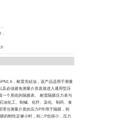
表，
片，
3/
5PN1.6，耐震充硅油，该产品
适用于测量
以及必须避免测量介质直接进入通用型压
成一个系统的隔膜表。 耐震隔膜压力表与
于石油化工、制碱、化纤、染化、制药、食
原理当测量介质的压力P作用于隔膜，则
隔膜的刚性足够小时，则△P也很小，压力