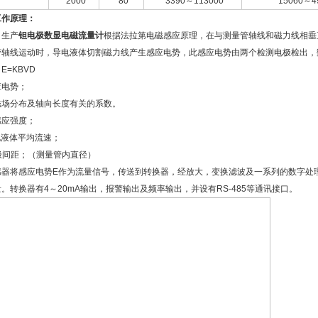
2000
80
3390～113000
15060～4
工作原理：
生产
钽电极数显电磁流量计
根据法拉第电磁感应原理，在与测量管轴线和磁力线相垂
管轴线运动时，导电液体切割磁力线产生感应电势，此感应电势由两个检测电极检出
E=KBVD
应电势；
磁场分布及轴向长度有关的系数。
感应强度；
电液体平均流速；
极间距；（测量管内直径）
器将感应电势E作为流量信号，传送到转换器，经放大，变换滤波及一系列的数字处
。转换器有4～20mA输出，报警输出及频率输出，并设有RS-485等通讯接口。