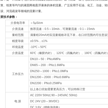
矿浆、纸浆等均匀的液固两相悬浮液体的体积流量。广泛应用于石油、化工、冶金、轻
建设、河流疏浚等领域的流量计量。
主要技术参数：
介质电导率
＞5μS/cm
介质流速
推荐流速：0.5～10m/s，可测量流速：0.1～15m/s
量程范围
满量程20mA对应流量规格详见下表，在口径范围内可任意设
精度等级
±0.5%，±1%
环境温度
-10℃～50℃
介质温度
60℃（橡胶内衬）、120℃（四氟内衬）、180℃（四氟内衬
DN10～50：PN≤4MPa
DN65～200：PN≤1.6MPa
DN250～1000：PN≤1.0MPa
工作压力
DN1200～2000：PN≤0.6MPa
DN2200：PN≤0.25MPa
以上各口径如需要更高压力，可以特殊订货
AC 220V 50Hz( 90～245VAC 50Hz)
电 源
DC 24V (20～36VDC)
DC 3.6V（锂电池供电）