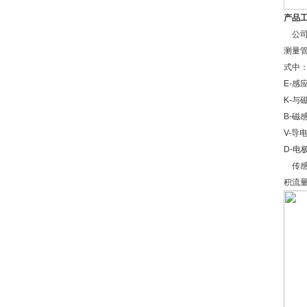
产品
公司
测量
式中：
E-感
K-与
B-磁
V-导
D-电
传感
积流量