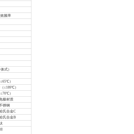
有效频率
分体式）
≤65℃）
（≤189℃）
≤70℃）
电极材质
不锈钢
哈氏合金C
哈氏合金B
钛
钽