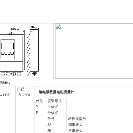
选型表：
口径
钽电极数显电磁流量计
-- LDE
15~2600
代号
安装形式
Y
一体式
F
分体式
代号
转换器型号
JA
圆形表头
JB
方形表头