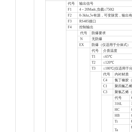
代号
输出信号
F1
4－20Madc,负载≤750Ω
F2
0-3khz,5v有源，可变脉宽，输出
F3
RS485接口
F4
控制输出
代号
防爆要求
N
无防爆
EX
防爆（仅适用于分体式）
代号
介质温度
T1
≤65℃
T2
≤120℃
T3
≤180℃(仅适用于
代号
内衬材质
C4
氯丁橡胶（
C1
聚四氟乙烯
C3
聚氯乙烯（
代号
316L
HC
HB
Ti
Ta