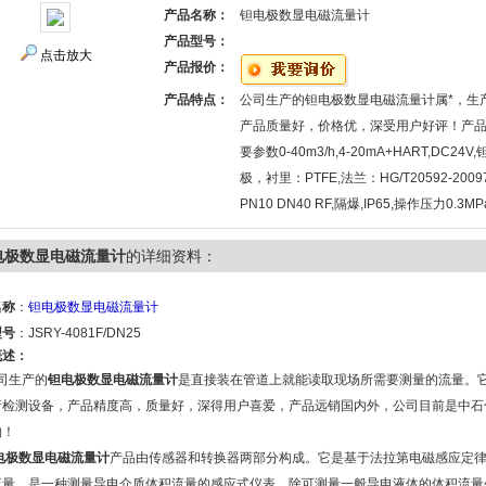
产品名称：
钽电极数显电磁流量计
产品型号：
点击放大
产品报价：
产品特点：
公司生产的钽电极数显电磁流量计属*，生
产品质量好，价格优，深受用户好评！产
要参数0-40m3/h,4-20mA+HART,DC24V,
极，衬里：PTFE,法兰：HG/T20592-2009
PN10 DN40 RF,隔爆,IP65,操作压力0.3MP
电极数显电磁流量计
的详细资料：
名称
：
钽电极数显电磁流量计
型号
：JSRY-4081F/DN25
概述：
生产的
钽电极数显电磁流量计
是直接装在管道上就能读取现场所需要测量的流量。
产检测设备，产品精度高，质量好，深得用户喜爱，产品远销国内外，公司目前是中石
购！
电极数显电磁流量计
产品由传感器和转换器两部分构成。它是基于法拉第电磁感应定律工
流量，是一种测量导电介质体积流量的感应式仪表。除可测量一般导电液体的体积流量