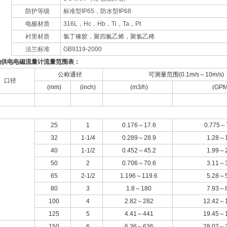
防护等级
标准型IP65，防水型IP68
电极材质
316L，Hc，Hb，Ti，Ta，Pt
衬里材质
氯丁橡胶，聚四氟乙烯，聚氯乙稀
法兰标准
GB9119-2000
池供电电磁流量计流量范围表：
公称通径
可测量范围(0.1m/s～10m/s)
口径
(mm)
(inch)
(m3/h)
(GPM
25
1
0.176～17.6
0.775～
32
1-1/4
0.289～28.9
1.28～
40
1-1/2
0.452～45.2
1.99～
50
2
0.706～70.6
3.11～
65
2-1/2
1.196～119.6
5.28～
80
3
1.8～180
7.93～
100
4
2.82～282
12.42～
125
5
4.41～441
19.45～
150
6
6.36～636
28.02～