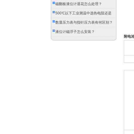
磁翻板液位计退花怎么处理？
500℃以下工业测温中选热电阻还是
双金属温度计？
数显压力表与指针压力表有何区别？
液位计磁浮子怎么安装？
附电