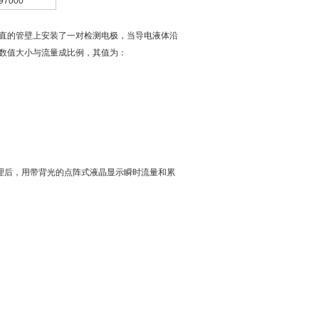
97000
直的管壁上安装了一对检测电极，当导电液体沿
，数值大小与流量成比例，其值为：
理后，用带背光的点阵式液晶显示瞬时流量和累