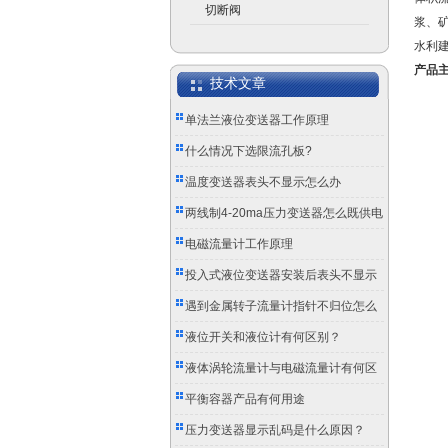
切断阀
浆、
水利
产品
技术文章
单法兰液位变送器工作原理
什么情况下选限流孔板?
温度变送器表头不显示怎么办
两线制4-20ma压力变送器怎么既供电
又传信号？
电磁流量计工作原理
投入式液位变送器安装后表头不显示
怎么办？
遇到金属转子流量计指针不归位怎么
办？
液位开关和液位计有何区别？
液体涡轮流量计与电磁流量计有何区
别？
平衡容器产品有何用途
压力变送器显示乱码是什么原因？