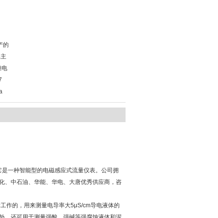
产的
品主
钽电
7
a
它是一种智能型的电磁感应式流量仪表。公司拥
化、中石油、华能、华电、大唐优秀供应商，咨
作的，用来测量电导率大5μS/cm导电液体的
外，还可用于测量强酸、强碱等强腐蚀液体和泥