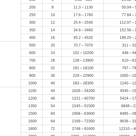
200
8
11.3～1130
50.04～
250
10
17.6～1760
77.84～
300
12
25.4～2540
112.07～
350
14
34.6～3460
152.56～
400
16
45.2～4520
199.25～
500
20
70.7～7070
311～31
600
24
102～10200
448～44
700
28
139～13900
610～61
800
32
181～18100
797～79
900
36
229～22900
1000～10
1000
40
283～28300
1240～12
1100
44
1026～34200
4545～15
1200
48
1221～40700
5424～17
1350
54
1545～51500
6848～2
1500
60
1908～63600
8485～28
1600
64
2169～72300
9636～31
1800
72
2748～91600
12210～4