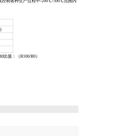
制各种生产过程中-200℃-500℃范围内
)
比值：（R100/R0）