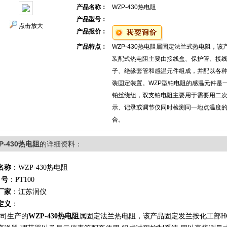
产品名称：
WZP-430热电阻
产品型号：
点击放大
产品报价：
产品特点：
WZP-430热电阻属固定法兰式热电阻，该
装配式热电阻主要由接线盒、保护管、接
子、绝缘套管和感温元件组成，并配以各
装固定装置。WZP型铂电阻的感温元件是
铂丝绕组，双支铂电阻主要用于需要用二
示、记录或调节仪同时检测同一地点温度
合。
P-430热电阻
的详细资料：
名称
：WZP-430热电阻
 号
：PT100
厂家
：江苏润仪
定义
：
司生产的
WZP-430热电阻
属固定法兰热电阻，该产品固定发兰按化工部HG2