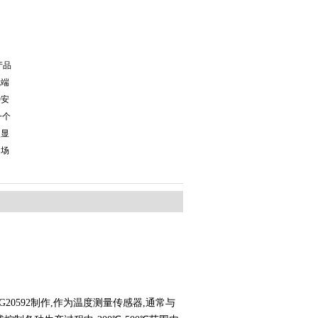
产品
线端
种安
一个
次显
的场
0592制作,作为温度测量传感器,通常与