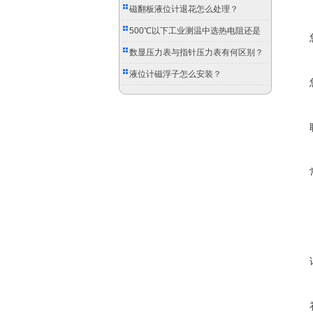
磁翻板液位计退花怎么处理？
500℃以下工业测温中选热电阻还是
双金属温度计？
数显压力表与指针压力表有何区别？
液位计磁浮子怎么安装？