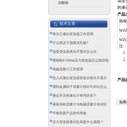
温度
切断阀
的液
产品
热电
技术文章
WZ
单法兰液位变送器工作原理
WZ
什么情况下选限流孔板?
注：
温度变送器表头不显示怎么办
1
2、分
两线制4-20ma压力变送器怎么既供电
B级
又传信号？
电磁流量计工作原理
分度
投入式液位变送器安装后表头不显示
产品
怎么办？
遇到金属转子流量计指针不归位怎么
办？
液位开关和液位计有何区别？
如果
液体涡轮流量计与电磁流量计有何区
别？
平衡容器产品有何用途
压力变送器显示乱码是什么原因？