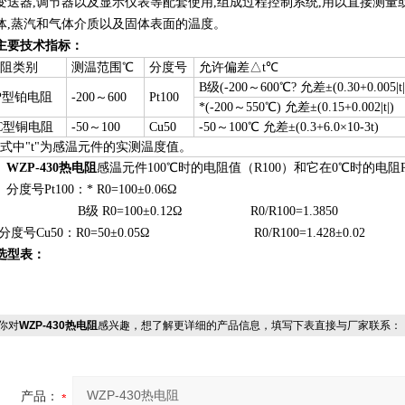
变送器,调节器以及显示仪表等配套使用,组成过程控制系统,用以直接测量或控
体,蒸汽和气体介质以及固体表面的温度。
主要技术指标：
阻类别
测温范围℃
分度号
允许偏差△t℃
B级(-200～600℃? 允差±(0.30+0.005|t|
P型铂电阻
-200～600
Pt100
*(-200～550℃) 允差±(0.15+0.002|t|)
C型铜电阻
-50～100
Cu50
-50～100℃ 允差±(0.3+6.0×10-3t)
式中"t"为感温元件的实测温度值。
、
WZP-430热电阻
感温元件100℃时的电阻值（R100）和它在0℃时的电阻R0
度号Pt100：* R0=100±0.06Ω
 R0=100±0.12Ω R0/R100=1.3850
号Cu50：R0=50±0.05Ω R0/R100=1.428±0.02
选型表：
你对
WZP-430热电阻
感兴趣，想了解更详细的产品信息，填写下表直接与厂家联系：
产品：