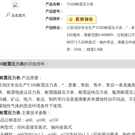
产品名称：
Y100耐震压力表
产品型号：
点击放大
产品报价：
产品特点：
江苏润仪专业生产Y100耐震压力表，*，
100毫米，测量范围0-60MPA，过程接口
M20*1.5,结构形式：轴向带边，测量元件
质：316L ，精度1.6级
00耐震压力表
的详细资料：
0耐震压力表
-产品简要：
润仪专业生产Y100耐震压力表，*，质量，售前、售中、售后一条龙服
表、耐震电接点压力表、耐震隔膜压力表、耐震远传压力表、氨用耐震压
机械、矿山、电力、食品、制药等行业直接测量具有腐蚀性但不
结晶、不
腐蚀性气体的恶劣环境条件下使用。
0耐震压力表
-主要技术参数：
品公称直径：φ60、φ100、φ150
结构型式：径向直接安装式、轴向嵌装式
头螺纹：φ60为M14x1.5；φ100、φ150为M20x1.5（可按用户要求，制