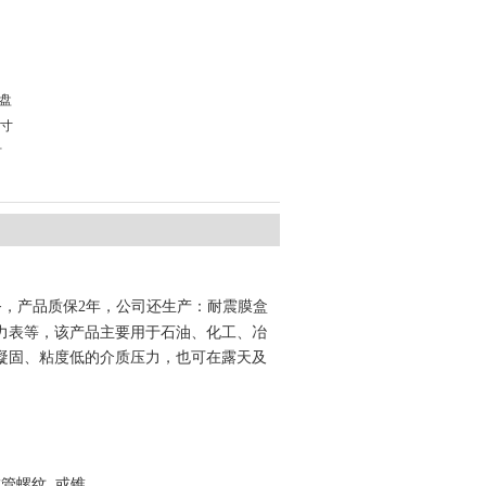
表盘
尺寸
材
务，产品质保2年，公司还生产：耐震膜盒
力表等，该产品主要
用于石油、化工、冶
凝固、粘度低的介质压力，也可在露天及
作成管螺纹 或锥