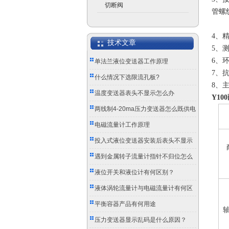
切断阀
管螺
4、精
技术文章
5、测
6、环
单法兰液位变送器工作原理
7、抗
什么情况下选限流孔板?
8、主
温度变送器表头不显示怎么办
Y10
两线制4-20ma压力变送器怎么既供电
又传信号？
电磁流量计工作原理
投入式液位变送器安装后表头不显示
怎么办？
遇到金属转子流量计指针不归位怎么
办？
液位开关和液位计有何区别？
液体涡轮流量计与电磁流量计有何区
别？
平衡容器产品有何用途
压力变送器显示乱码是什么原因？