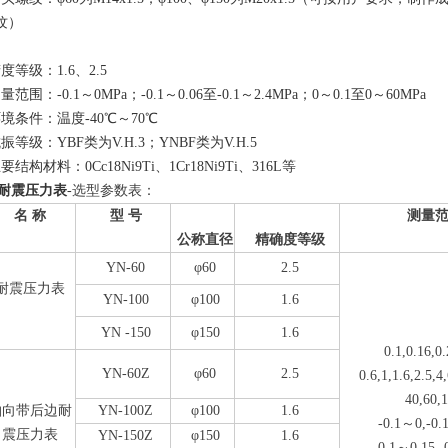
纹）
度等级：1.6、2.5
量范围：-0.1～0MPa；-0.1～0.06至-0.1～2.4MPa；0～0.1至0～60MPa
境条件：温度-40℃～70℃
振等级：YBF类为V.H.3；YNBF类为V.H.5
要结构材料：0Cc18Ni9Ti、1Cr18Ni9Ti、316L等
0耐震压力表
-
选型参数表：
名 称
型 号
测量
公称直径
精确度等级
YN-60
φ60
2.5
耐震压力表
YN-100
φ100
1.6
YN -150
φ150
1.6
0.1,0.16,0.
YN-60Z
φ60
2.5
0.6,1,1.6,2.5,4
40,60,1
轴向带后边耐
YN-100Z
φ100
1.6
-0.1～0,-0.
震压力表
YN-150Z
φ150
1.6
-0.1～0.15,-