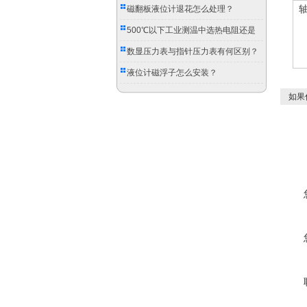
磁翻板液位计退花怎么处理？
500℃以下工业测温中选热电阻还是
双金属温度计？
数显压力表与指针压力表有何区别？
液位计磁浮子怎么安装？
如果