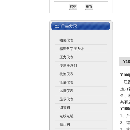
江苏润仪仪表有限公司
产品分类
物位仪表
精密数字压力计
压力仪表
Y1
变送器系列
校验仪表
Y10
江苏
流量仪表
压力
温度仪表
金、
显示仪表
具有
调节阀
Y10
1、产
电线电缆
2、
截止阀
3、接