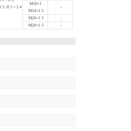
M10×1
1.5,-0.1～2.4
-
M14×1.5
M20×1.5
-
M20×1.5
-