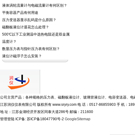
液体涡轮流量计与电磁流量计有何区别？
平衡容器产品有何用途
压力变送器显示乱码是什么原因？
磁翻板液位计退花怎么处理？
500℃以下工业测温中选热电阻还是双金属
温度计？
数显压力表与指针压力表有何区别？
液位计磁浮子怎么安装？
公司主营产品：各种规格的压力表、磁翻板液位计、玻璃管液位计、电容变送器、电
江苏润仪仪表有限公司 版权所有
www.sryry.com
电 话：0517-86855903 手 机：1891
地 址：江苏金湖经济开发区同泰大道286号 邮编：211600
管理登陆
ICP备:
苏ICP备18047790号-2
GoogleSitemap