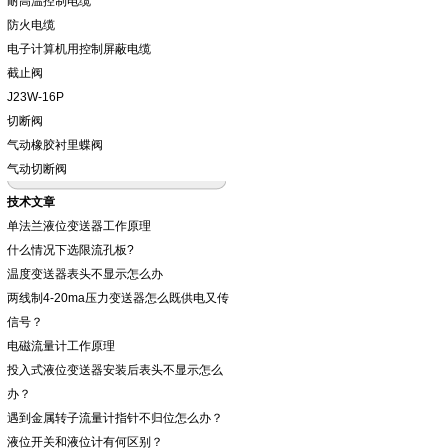
耐高温控制电缆
防火电缆
电子计算机用控制屏蔽电缆
截止阀
J23W-16P
切断阀
气动橡胶衬里蝶阀
气动切断阀
技术文章
单法兰液位变送器工作原理
什么情况下选限流孔板?
温度变送器表头不显示怎么办
两线制4-20ma压力变送器怎么既供电又传
信号？
电磁流量计工作原理
投入式液位变送器安装后表头不显示怎么
办？
遇到金属转子流量计指针不归位怎么办？
液位开关和液位计有何区别？