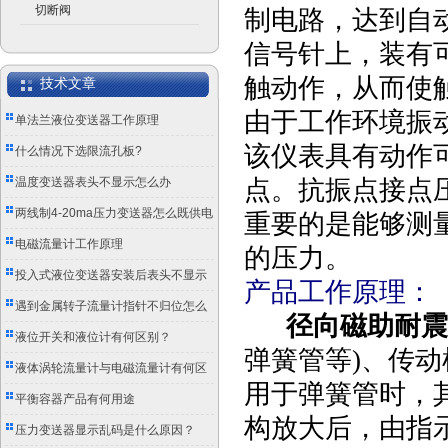
切断阀
制电路，达到自
信号针上，装有
触动作，从而使
技术文章
由于工作环境振
单法兰液位变送器工作原理
该仪表具有动作
什么情况下选限流孔板?
温度变送器表头不显示怎么办
点。抗振点接点
两线制4-20ma压力变送器怎么既供电
重要的是能够测
又传信号？
电磁流量计工作原理
的压力。
投入式液位变送器安装后表头不显示
产品工作原理：
怎么办？
遇到金属转子流量计指针不归位怎么
径向磁助耐震
办？
液位开关和液位计有何区别？
弹簧管等)、传
液体涡轮流量计与电磁流量计有何区
用于弹簧管时，
别？
平衡容器产品有何用途
构放大后，由指
压力变送器显示乱码是什么原因？