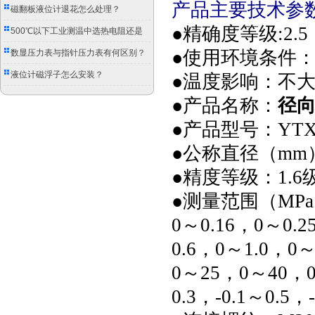
产品主要技术参
磁翻板液位计退花怎么处理？
●精确度等级:2.5；
500℃以下工业测温中选热电阻还是
双金属温度计？
●使用环境条件：-
数显压力表与指针压力表有何区别？
液位计磁浮子怎么安装？
●温度影响：不大于
●产品名称：
径
●产品型号：YTXC-
●公称直径（mm）：
●精度等级：1.6
●测量范围（MP
0～0.16，0～0.
0.6，0～1.0，0
0～25，0～40，0～
0.3，-0.1～0.5，-