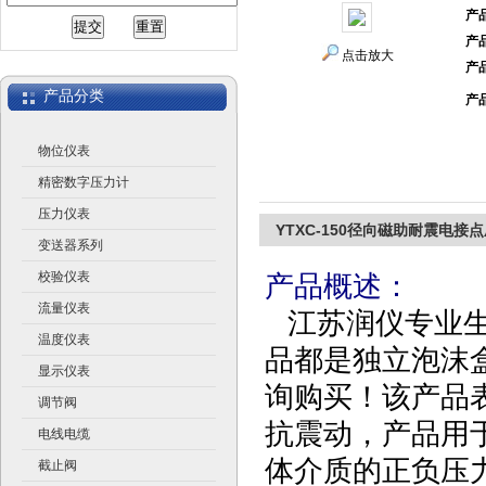
产
产
江苏润仪仪表有限公司
点击放大
产
产品分类
产
物位仪表
精密数字压力计
压力仪表
YTXC-150径向磁助耐震电接
变送器系列
校验仪表
产品概述：
流量仪表
江苏润仪专业
温度仪表
品都是独立泡沫
显示仪表
询购买！该产品
调节阀
抗震动，产品用
电线电缆
体介质的正负压
截止阀