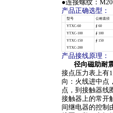
●连接螺纹：M20*
产品正确选型：
型号
公称直径 
YTXC-60
∮ 60
YTXC-100
∮ 100
YTXC-150
∮ 150
YTXC-200
产品接线原理：
径向磁助耐
接点压力表上有
向：火线进中点
点，到接触器线
接触器上的常开
间继电器的控制